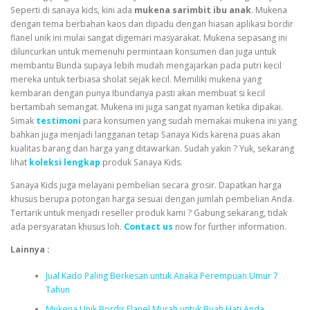
Seperti di
sanaya kids
, kini ada
mukena sarimbit ibu anak
. Mukena
dengan tema berbahan kaos dan dipadu dengan hiasan aplikasi bordir
flanel unik ini mulai sangat digemari masyarakat. Mukena sepasang ini
diluncurkan untuk memenuhi permintaan konsumen dan juga untuk
membantu Bunda supaya lebih mudah mengajarkan pada putri kecil
mereka untuk terbiasa sholat sejak kecil. Memiliki mukena yang
kembaran dengan punya Ibundanya pasti akan membuat si kecil
bertambah semangat. Mukena ini juga sangat nyaman ketika dipakai.
Simak
testimoni
para konsumen yang sudah memakai mukena ini yang
bahkan juga menjadi langganan tetap Sanaya Kids karena puas akan
kualitas barang dan harga yang ditawarkan. Sudah yakin ? Yuk, sekarang
lihat
koleksi lengkap
produk Sanaya Kids.
Sanaya Kids juga melayani pembelian secara grosir. Dapatkan harga
khusus berupa potongan harga sesuai dengan jumlah pembelian Anda.
Tertarik untuk menjadi reseller produk kami ? Gabung sekarang, tidak
ada persyaratan khusus loh.
Contact us
now for further information.
Lainnya :
Jual Kado Paling Berkesan untuk Anaka Perempuan Umur 7
Tahun
Mukena Unik Bordir Flanel Murah untuk Buah Hati Anda