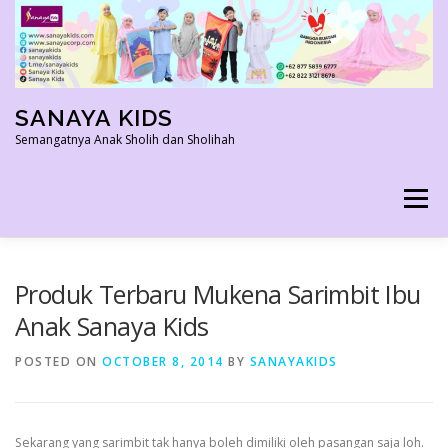
Skip
to
content
SANAYA KIDS
Semangatnya Anak Sholih dan Sholihah
Menu
HOME
KONTAK
TENTANG KAMI
Produk Terbaru Mukena Sarimbit Ibu
Anak Sanaya Kids
AGEN RESMI
SHOPEE AGEN
PRODUK KAMI
POSTED ON
OCTOBER 8, 2014
BY
SANAYAKIDS
PELUANG USAHA
TESTIMONI 2022
Sekarang yang sarimbit tak hanya boleh dimiliki oleh pasangan saja loh.