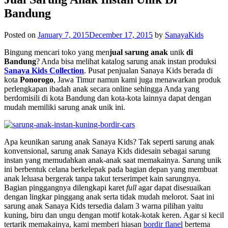
Bandung
Posted on
January 7, 2015
December 17, 2015
by
SanayaKids
Bingung mencari toko yang men
jual sarung anak
unik
di
Bandung
? Anda bisa melihat katalog sarung anak instan produksi
Sanaya Kids Collection
. Pusat penjualan
Sanaya Kids
berada di
kota
Ponorogo
, Jawa Timur namun kami juga menawarkan produk
perlengkapan ibadah anak secara online sehingga Anda yang
berdomisili di kota Bandung dan kota-kota lainnya dapat dengan
mudah memiliki sarung anak unik ini.
Apa keunikan sarung anak Sanaya Kids? Tak seperti sarung anak
konvensional, sarung anak Sanaya Kids didesain sebagai sarung
instan yang memudahkan anak-anak saat memakainya. Sarung unik
ini berbentuk celana berkelepak pada bagian depan yang membuat
anak leluasa bergerak tanpa takut terserimpet kain sarungnya.
Bagian pinggangnya dilengkapi karet
full
agar dapat disesuaikan
dengan lingkar pinggang anak serta tidak mudah melorot. Saat ini
sarung anak Sanaya Kids tersedia dalam 3 warna pilihan yaitu
kuning, biru dan ungu dengan motif kotak-kotak keren. Agar si kecil
tertarik memakainya, kami memberi hiasan
bordir flanel
bertema