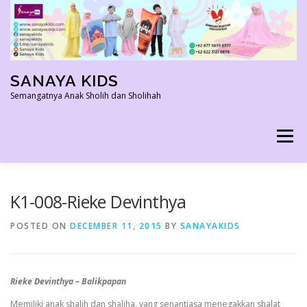
Skip
to
content
SANAYA KIDS
Semangatnya Anak Sholih dan Sholihah
Menu
HOME
KONTAK
TENTANG KAMI
K1-008-Rieke Devinthya
POSTED ON
DECEMBER 11, 2015
BY
SANAYAKIDS
AGEN RESMI
SHOPEE AGEN
PRODUK KAMI
Rieke Devinthya – Balikpapan
PELUANG USAHA
TESTIMONI 2022
Memiliki anak shalih dan shaliha, yang senantiasa menegakkan shalat