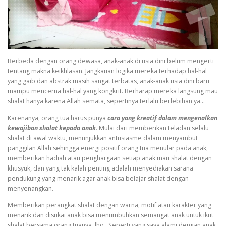
Berbeda dengan orang dewasa, anak-anak di usia dini belum mengerti
tentang makna keikhlasan. Jangkauan logika mereka terhadap hal-hal
yang gaib dan abstrak masih sangat terbatas, anak-anak usia dini baru
mampu mencerna hal-hal yang kongkrit. Berharap mereka langsung mau
shalat hanya karena Allah semata, sepertinya terlalu berlebihan ya…
Karenanya, orang tua harus punya
cara yang kreatif dalam mengenalkan
kewajiban shalat kepada anak
. Mulai dari memberikan teladan selalu
shalat di awal waktu, menunjukkan antusiasme dalam menyambut
panggilan Allah sehingga energi positif orang tua menular pada anak,
memberikan hadiah atau penghargaan setiap anak mau shalat dengan
khusyuk, dan yang tak kalah penting adalah menyediakan sarana
pendukung yang menarik agar anak bisa belajar shalat dengan
menyenangkan.
Memberikan perangkat shalat dengan warna, motif atau karakter yang
menarik dan disukai anak bisa menumbuhkan semangat anak untuk ikut
shalat bersama orang tuanya, lho.. Seperti yang saya alami dengan anak