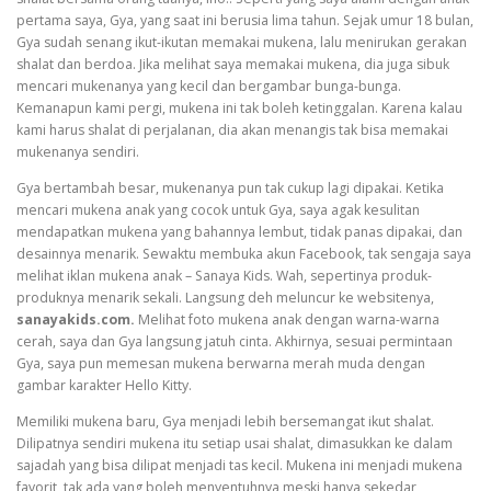
pertama saya, Gya, yang saat ini berusia lima tahun. Sejak umur 18 bulan,
Gya sudah senang ikut-ikutan memakai mukena, lalu menirukan gerakan
shalat dan berdoa. Jika melihat saya memakai mukena, dia juga sibuk
mencari mukenanya yang kecil dan bergambar bunga-bunga.
Kemanapun kami pergi, mukena ini tak boleh ketinggalan. Karena kalau
kami harus shalat di perjalanan, dia akan menangis tak bisa memakai
mukenanya sendiri.
Gya bertambah besar, mukenanya pun tak cukup lagi dipakai. Ketika
mencari mukena anak yang cocok untuk Gya, saya agak kesulitan
mendapatkan mukena yang bahannya lembut, tidak panas dipakai, dan
desainnya menarik. Sewaktu membuka akun Facebook, tak sengaja saya
melihat iklan mukena anak – Sanaya Kids. Wah, sepertinya produk-
produknya menarik sekali. Langsung deh meluncur ke websitenya,
sanayakids.com.
Melihat foto mukena anak dengan warna-warna
cerah, saya dan Gya langsung jatuh cinta. Akhirnya, sesuai permintaan
Gya, saya pun memesan mukena berwarna merah muda dengan
gambar karakter Hello Kitty.
Memiliki mukena baru, Gya menjadi lebih bersemangat ikut shalat.
Dilipatnya sendiri mukena itu setiap usai shalat, dimasukkan ke dalam
sajadah yang bisa dilipat menjadi tas kecil. Mukena ini menjadi mukena
favorit, tak ada yang boleh menyentuhnya meski hanya sekedar