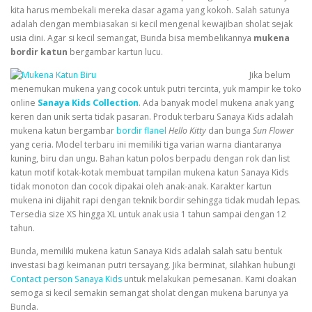
kita harus membekali mereka dasar agama yang kokoh. Salah satunya
adalah dengan membiasakan si kecil mengenal kewajiban sholat sejak
usia dini. Agar si kecil semangat, Bunda bisa membelikannya
mukena
bordir katun
bergambar kartun lucu.
Jika belum
menemukan mukena yang cocok untuk putri tercinta, yuk mampir ke toko
online
Sanaya Kids Collection
. Ada banyak model mukena anak yang
keren dan unik serta tidak pasaran. Produk terbaru Sanaya Kids adalah
mukena katun bergambar
bordir flanel
Hello Kitty
dan bunga
Sun Flower
yang ceria. Model terbaru ini memiliki tiga varian warna diantaranya
kuning, biru dan ungu. Bahan katun polos berpadu dengan rok dan list
katun motif kotak-kotak membuat tampilan mukena katun Sanaya Kids
tidak monoton dan cocok dipakai oleh anak-anak. Karakter kartun
mukena ini dijahit rapi dengan teknik bordir sehingga tidak mudah lepas.
Tersedia size XS hingga XL untuk anak usia 1 tahun sampai dengan 12
tahun.
Bunda, memiliki mukena katun Sanaya Kids adalah salah satu bentuk
investasi bagi keimanan putri tersayang. Jika berminat, silahkan hubungi
Contact person Sanaya Kids
untuk melakukan pemesanan. Kami doakan
semoga si kecil semakin semangat sholat dengan mukena barunya ya
Bunda.