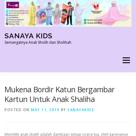
Skip
to
content
SANAYA KIDS
Semangatnya Anak Sholih dan Sholihah
Menu
HOME
KONTAK
TENTANG KAMI
Mukena Bordir Katun Bergambar
Kartun Untuk Anak Shaliha
AGEN RESMI
SHOPEE AGEN
PRODUK KAMI
POSTED ON
MAY 11, 2015
BY
SANAYAKIDS
PELUANG USAHA
TESTIMONI 2022
Memiliki anak shalih adalah dambaan setiap orang tua, oleh karenanya