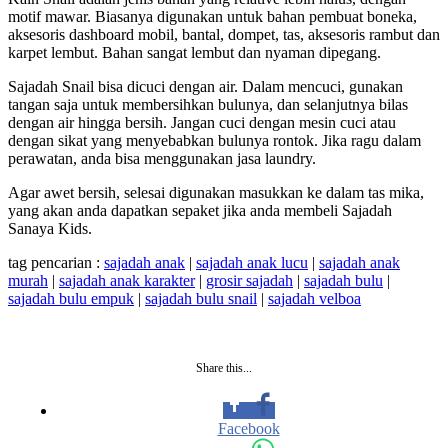
motif mawar. Biasanya digunakan untuk bahan pembuat boneka,
aksesoris dashboard mobil, bantal, dompet, tas, aksesoris rambut dan
karpet lembut. Bahan sangat lembut dan nyaman dipegang.
Sajadah Snail bisa dicuci dengan air. Dalam mencuci, gunakan
tangan saja untuk membersihkan bulunya, dan selanjutnya bilas
dengan air hingga bersih. Jangan cuci dengan mesin cuci atau
dengan sikat yang menyebabkan bulunya rontok. Jika ragu dalam
perawatan, anda bisa menggunakan jasa laundry.
Agar awet bersih, selesai digunakan masukkan ke dalam tas mika,
yang akan anda dapatkan sepaket jika anda membeli Sajadah
Sanaya Kids.
tag pencarian :
sajadah anak
|
sajadah anak lucu
|
sajadah anak
murah
|
sajadah anak karakter
|
grosir sajadah
|
sajadah bulu
|
sajadah bulu empuk
|
sajadah bulu snail
|
sajadah velboa
Share this...
Facebook