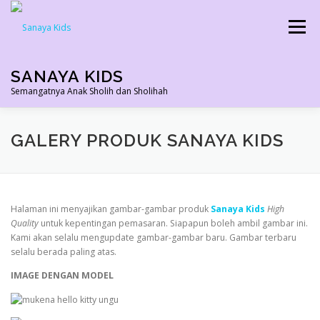
Skip
to
Menu
content
SANAYA KIDS
Semangatnya Anak Sholih dan Sholihah
HOME
KONTAK
TENTANG KAMI
GALERY PRODUK SANAYA KIDS
AGEN RESMI
SHOPEE AGEN
PRODUK KAMI
Halaman ini menyajikan gambar-gambar produk
Sanaya Kids
High
Quality
untuk kepentingan pemasaran. Siapapun boleh ambil gambar ini.
Kami akan selalu mengupdate gambar-gambar baru. Gambar terbaru
PELUANG USAHA
TESTIMONI 2022
selalu berada paling atas.
IMAGE DENGAN MODEL