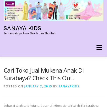
Skip
to
content
SANAYA KIDS
Semangatnya Anak Sholih dan Sholihah
Menu
HOME
KONTAK
TENTANG KAMI
Cari Toko Jual Mukena Anak Di
Surabaya? Check This Out!
AGEN RESMI
SHOPEE AGEN
PRODUK KAMI
POSTED ON
JANUARY 7, 2015
BY
SANAYAKIDS
PELUANG USAHA
TESTIMONI 2022
Sebagai salah satu kota terbesar di Indonesia, tak salah jika Surabaya