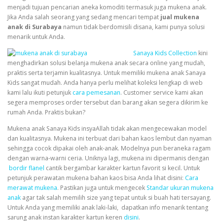
menjadi tujuan pencarian aneka komoditi termasuk juga mukena anak.
Jika Anda salah seorang yang sedang mencari tempat
jual mukena
anak di Surabaya
namun tidak berdomisili disana, kami punya solusi
menarik untuk Anda.
Sanaya Kids Collection
kini
menghadirkan solusi belanja mukena anak secara online yang mudah,
praktis serta terjamin kualitasnya. Untuk memiliki mukena anak Sanaya
Kids sangat mudah. Anda hanya perlu melihat koleksi lengkap di web
kami lalu ikuti petunjuk
cara pemesanan
. Customer service kami akan
segera memproses order tersebut dan barang akan segera dikirim ke
rumah Anda. Praktis bukan?
Mukena anak Sanaya Kids insyaAllah tidak akan mengecewakan model
dan kualitasnya. Mukena ini terbuat dari bahan kaos lembut dan nyaman
sehingga cocok dipakai oleh anak-anak. Modelnya pun beraneka ragam
dengan warna-warni ceria. Uniknya lagi, mukena ini dipermanis dengan
bordir flanel
cantik bergambar karakter kartun favorit si kecil. Untuk
petunjuk perawatan mukena bahan kaos bisa Anda lihat disini:
Cara
merawat mukena
. Pastikan juga untuk mengecek
Standar ukuran mukena
anak
agar tak salah memilih size yang tepat untuk si buah hati tersayang.
Untuk Anda yang memiliki anak laki-laki, dapatkan info menarik tentang
sarung anak instan karakter kartun keren
disini
.