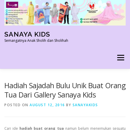
Skip
to
content
SANAYA KIDS
Semangatnya Anak Sholih dan Sholihah
Menu
HOME
KONTAK
TENTANG KAMI
Hadiah Sajadah Bulu Unik Buat Orang
Tua Dari Gallery Sanaya Kids
AGEN RESMI
SHOPEE AGEN
PRODUK KAMI
POSTED ON
AUGUST 12, 2016
BY
SANAYAKIDS
PELUANG USAHA
TESTIMONI 2022
Cari ide
hadiah buat orang tua
namun belum menemukan sesuatu