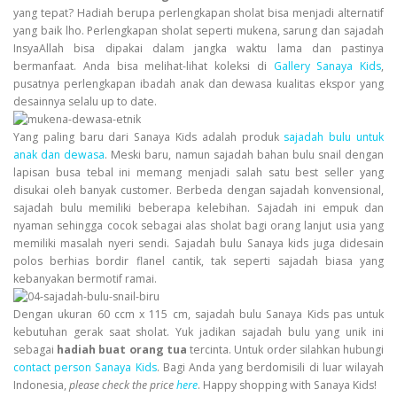
yang tepat? Hadiah berupa perlengkapan sholat bisa menjadi alternatif
yang baik lho. Perlengkapan sholat seperti mukena, sarung dan sajadah
InsyaAllah bisa dipakai dalam jangka waktu lama dan pastinya
bermanfaat. Anda bisa melihat-lihat koleksi di
Gallery Sanaya Kids
,
pusatnya perlengkapan ibadah anak dan dewasa kualitas ekspor yang
desainnya selalu up to date.
Yang paling baru dari
Sanaya Kids
adalah produk
sajadah bulu untuk
anak dan dewasa
. Meski baru, namun sajadah bahan bulu snail dengan
lapisan busa tebal ini memang menjadi salah satu best seller yang
disukai oleh banyak customer. Berbeda dengan sajadah konvensional,
sajadah bulu memiliki beberapa kelebihan. Sajadah ini empuk dan
nyaman sehingga cocok sebagai alas sholat bagi orang lanjut usia yang
memiliki masalah nyeri sendi. Sajadah bulu Sanaya kids juga didesain
polos berhias bordir flanel cantik, tak seperti sajadah biasa yang
kebanyakan bermotif ramai.
Dengan ukuran 60 ccm x 115 cm, sajadah bulu Sanaya Kids pas untuk
kebutuhan gerak saat sholat. Yuk jadikan sajadah bulu yang unik ini
sebagai
hadiah buat orang tua
tercinta. Untuk order silahkan hubungi
contact person Sanaya Kids
. Bagi Anda yang berdomisili di luar wilayah
Indonesia,
please check the price
here
. Happy shopping with Sanaya Kids!