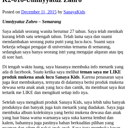
Posted on
December 11, 2015
by
SanayaKids
Umniyyatuz Zahro – Semarang
Saya adalah seorang wanita berumur 27 tahun. Saya telah menikah
kurang lebih satu setengah tahun. Telah lama saya dan suami
mendambakan seorang putra putri yang lucu-lucu. Suami saya
bekerja sebagai pengajar di universitas ternama di semarang,
sedangkan saya hanya seorang istri yang mengajar alquran atau tpq
di sore hari.
Di tengah waktu luang, saya biasanya membuka info menarik yang
ada di facebook. Suatu ketika saya melihat
teman saya me LIKE
produk mukena anak lucu Sanaya Kids
. Karena penasaran saya
juga ikut membukanya, ternyata di dalamnya berisi produk mukena
dewasa serta anak anak yang lucu dan cantik, itu membuat saya ikut
tertarik me LIKE dan mengikuti setiap info nya.
Setelah saya mengikuti produk Sanaya Kids, saya lebih tahu banyak
produknya dan banyak juga kuis menarik yang diadakan. Saya juga
membuka album koleksinya yang berisi mukena dewasa dan anak
yang luar biasa warna warnanya saya suka karena lembut dan
kalem, bahannya juga pastinya bahan berkualitas pilihan yang
nyaman dan adem di pakai anak anak. Saya juga membuka kesan