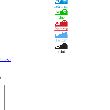
Telegram
Line
Pinterest
Twitter
Print
donesia
*