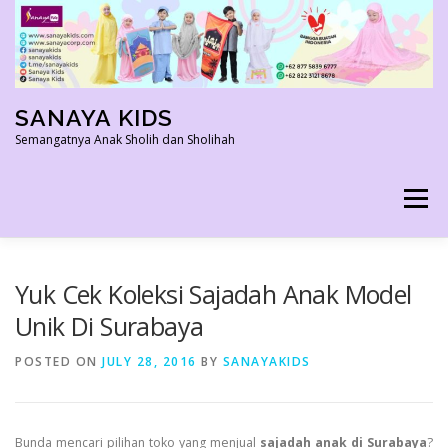
Skip
to
content
SANAYA KIDS
Semangatnya Anak Sholih dan Sholihah
Menu
HOME
KONTAK
TENTANG KAMI
Yuk Cek Koleksi Sajadah Anak Model
Unik Di Surabaya
AGEN RESMI
SHOPEE AGEN
PRODUK KAMI
POSTED ON
JULY 28, 2016
BY
SANAYAKIDS
PELUANG USAHA
TESTIMONI 2022
Bunda mencari pilihan toko yang menjual
sajadah anak di
S
urabaya
?