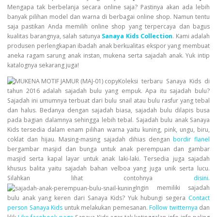
Mengapa tak berbelanja secara online saja? Pastinya akan ada lebih
banyak pilihan model dan warna di berbagai online shop. Namun tentu
saja pastikan Anda memilih online shop yang terpercaya dan bagus
kualitas barangnya, salah satunya
Sanaya Kids Collection
. Kami adalah
produsen perlengkapan ibadah anak berkualitas ekspor yang membuat
aneka ragam sarung anak instan, mukena serta sajadah anak. Yuk intip
katalognya sekarang juga!
Koleksi terbaru
Sanaya Kids
di
tahun 2016 adalah sajadah bulu yang empuk. Apa itu sajadah bulu?
Sajadah ini umumnya terbuat dari bulu snail atau bulu rasfur yang tebal
dan halus. Bedanya dengan sajadah biasa, sajadah bulu dilapis busa
pada bagian dalamnya sehingga lebih tebal. Sajadah bulu anak Sanaya
Kids tersedia dalam enam pilihan warna yaitu kuning, pink, ungu, biru,
coklat dan hijau. Masing-masing sajadah dihias dengan
bordir flanel
bergambar masjid dan bunga untuk anak perempuan dan gambar
masjid serta kapal layar untuk anak laki-laki. Tersedia juga sajadah
khusus balita yaitu sajadah bahan velboa yang juga unik serta lucu.
Silahkan lihat contohnya
disini.
Ingin memiliki sajadah
bulu anak yang keren dari Sanaya Kids? Yuk hubungi segera
Contact
person Sanaya Kids
untuk melakukan pemesanan.
Follow twitternya
dan