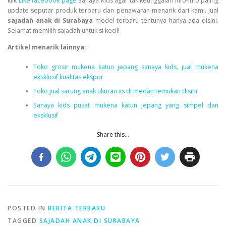
klik
Like facebook page
Sanaya Kids agar tak ketinggalan info-info paling
update seputar produk terbaru dan penawaran menarik dari kami. Jual
sajadah anak di
S
urabaya
model terbaru tentunya hanya ada disini.
Selamat memilih sajadah untuk si kecil!
Artikel menarik lainnya:
Toko grosir mukena katun jepang sanaya kids, jual mukena
eksklusif kualitas ekspor
Toko jual sarung anak ukuran xs di medan temukan disini
Sanaya kids pusat mukena katun jepang yang simpel dan
eksklusif
Share this...
POSTED IN
BERITA TERBARU
TAGGED
SAJADAH ANAK DI SURABAYA