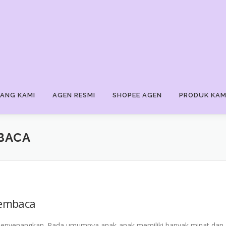
ANG KAMI
AGEN RESMI
SHOPEE AGEN
PRODUK KAM
BACA
Membaca
menyenangkan. Pada umumnya anak-anak memiliki banyak minat dan