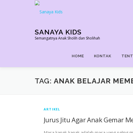
Skip
to
content
SANAYA KIDS
Semangatnya Anak Sholih dan Sholihah
HOME
KONTAK
TENT
TAG:
ANAK BELAJAR MEM
ARTIKEL
Jurus Jitu Agar Anak Gemar 
Masa kanak-kanak adalah masa yang paling 