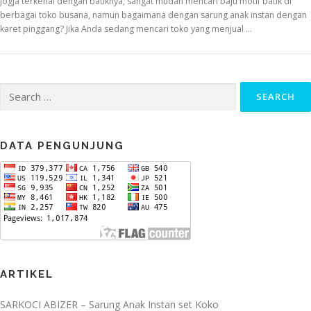
Jogja terkenal dengan batiknya, sangat mudah mencari baju motif batik di
berbagai toko busana, namun bagaimana dengan sarung anak instan dengan
karet pinggang? Jika Anda sedang mencari toko yang menjual …
Search
for:
DATA PENGUNJUNG
ARTIKEL
SARKOCI ABIZER – Sarung Anak Instan set Koko