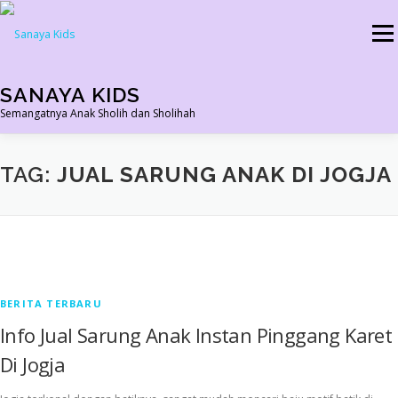
Skip
to
Menu
content
SANAYA KIDS
Semangatnya Anak Sholih dan Sholihah
HOME
KONTAK
TENTANG KAMI
AGEN RESMI
TAG:
JUAL SARUNG ANAK DI JOGJA
SHOPEE AGEN
PRODUK KAMI
PELUANG USAHA
TESTIMONI 2022
BERITA TERBARU
Info Jual Sarung Anak Instan Pinggang Karet
Di Jogja