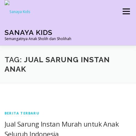
Skip
to
Menu
content
SANAYA KIDS
Semangatnya Anak Sholih dan Sholihah
HOME
KONTAK
TENTANG KAMI
TAG:
JUAL SARUNG INSTAN
ANAK
AGEN RESMI
SHOPEE AGEN
PRODUK KAMI
PELUANG USAHA
TESTIMONI 2022
BERITA TERBARU
Jual Sarung Instan Murah untuk Anak
Seluruh Indonesia