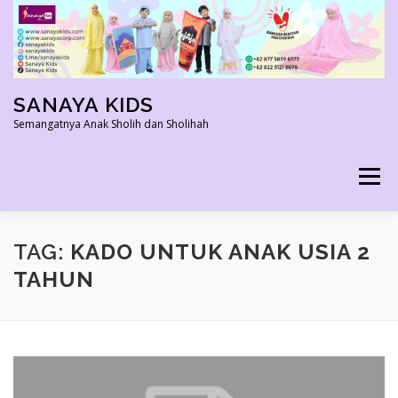
Skip
to
content
SANAYA KIDS
Semangatnya Anak Sholih dan Sholihah
Menu
HOME
KONTAK
TENTANG KAMI
TAG:
KADO UNTUK ANAK USIA 2
TAHUN
AGEN RESMI
SHOPEE AGEN
PRODUK KAMI
PELUANG USAHA
TESTIMONI 2022