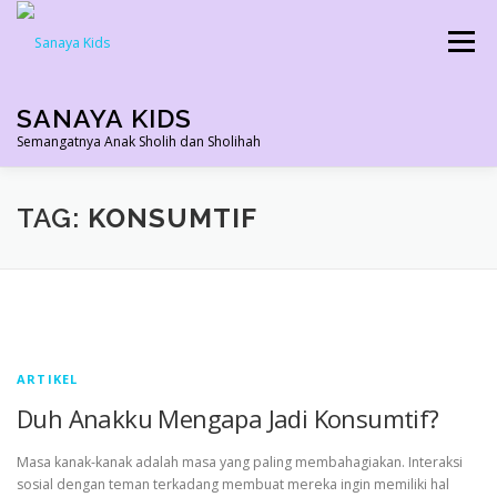
Skip
to
Menu
content
SANAYA KIDS
Semangatnya Anak Sholih dan Sholihah
HOME
KONTAK
TENTANG KAMI
TAG:
KONSUMTIF
AGEN RESMI
SHOPEE AGEN
PRODUK KAMI
PELUANG USAHA
TESTIMONI 2022
ARTIKEL
Duh Anakku Mengapa Jadi Konsumtif?
Masa kanak-kanak adalah masa yang paling membahagiakan. Interaksi
sosial dengan teman terkadang membuat mereka ingin memiliki hal