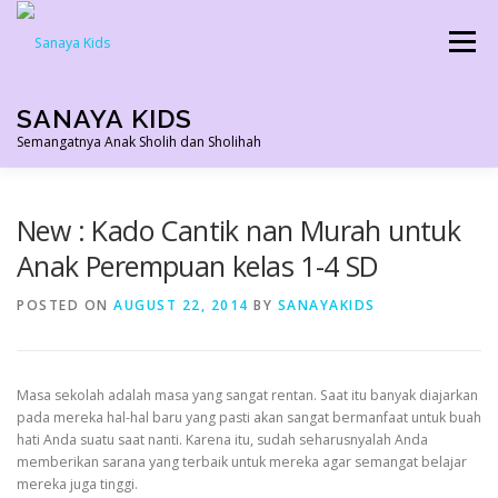
Skip
to
Menu
content
SANAYA KIDS
Semangatnya Anak Sholih dan Sholihah
HOME
KONTAK
TENTANG KAMI
New : Kado Cantik nan Murah untuk
Anak Perempuan kelas 1-4 SD
AGEN RESMI
SHOPEE AGEN
PRODUK KAMI
POSTED ON
AUGUST 22, 2014
BY
SANAYAKIDS
PELUANG USAHA
TESTIMONI 2022
Masa sekolah adalah masa yang sangat rentan. Saat itu banyak diajarkan
pada mereka hal-hal baru yang pasti akan sangat bermanfaat untuk buah
hati Anda suatu saat nanti. Karena itu, sudah seharusnyalah Anda
memberikan sarana yang terbaik untuk mereka agar semangat belajar
mereka juga tinggi.