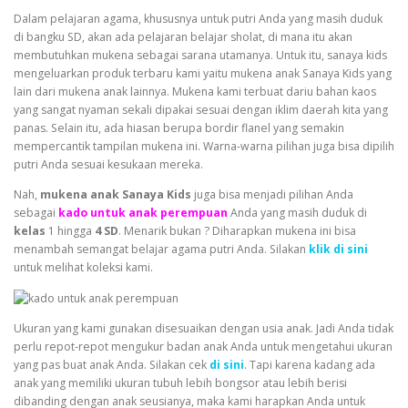
Dalam pelajaran agama, khususnya untuk putri Anda yang masih duduk
di bangku SD, akan ada pelajaran belajar sholat, di mana itu akan
membutuhkan mukena sebagai sarana utamanya. Untuk itu,
sanaya kids
mengeluarkan produk terbaru kami yaitu mukena anak Sanaya Kids yang
lain dari mukena anak lainnya. Mukena kami terbuat dariu bahan kaos
yang sangat nyaman sekali dipakai sesuai dengan iklim daerah kita yang
panas. Selain itu, ada hiasan berupa bordir flanel yang semakin
mempercantik tampilan mukena ini. Warna-warna pilihan juga bisa dipilih
putri Anda sesuai kesukaan mereka.
Nah,
mukena anak Sanaya Kids
juga bisa menjadi pilihan Anda
sebagai
kado untuk anak perempuan
Anda yang masih duduk di
kelas
1 hingga
4 SD
. Menarik bukan ? Diharapkan mukena ini bisa
menambah semangat belajar agama putri Anda. Silakan
klik di sini
untuk melihat koleksi kami.
Ukuran yang kami gunakan disesuaikan dengan usia anak. Jadi Anda tidak
perlu repot-repot mengukur badan anak Anda untuk mengetahui ukuran
yang pas buat anak Anda. Silakan cek
di sini
. Tapi karena kadang ada
anak yang memiliki ukuran tubuh lebih bongsor atau lebih berisi
dibanding dengan anak seusianya, maka kami harapkan Anda untuk