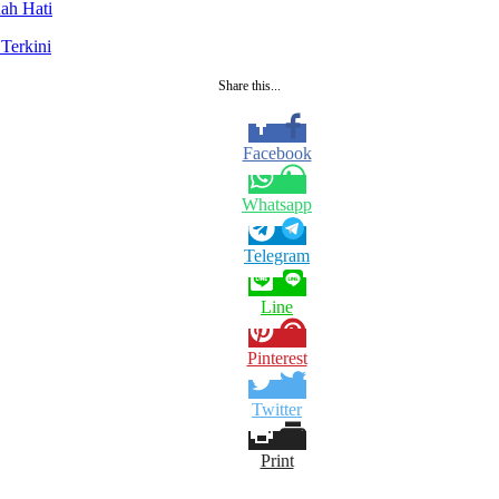
ah Hati
Terkini
Share this...
Facebook
Whatsapp
Telegram
Line
Pinterest
Twitter
Print