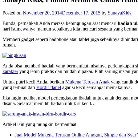
Posted on
November 20, 2014
December 17, 2015
by
SanayaKids
Bunda, pernahkah Anda merasa kebingungan saat mencari
hadiah u
hari istimewanya, namun sebaiknya kita mencari sesuatu yang berman
Memberi gadget seperti hadphone atau tablet juga sebaiknya dihinda
rumah.
Anda bisa memberi hadiah yang bermanfaat misalnya perlengkapan sho
karakter
yang lebih praktis dan mudah dipakai. Pilih sarung instan y
Untuk putri kecil Anda, berikan
Mukena Terusan Anak
yang cantik d
yang terbuat dari
Bordir flanel
agar si kecil semangat memakainya.
Jika ingin melihat model perlengkapan ibadah untuk anak dengan mod
disana. Selamat memilih hadiah untuk si kecil…
Artikel lain yang mungkin bermanfaat:
Jual Model Mukena Terusan Online Anggun, Simple dan Syar’