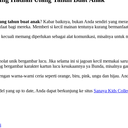
lang tahun buat anak
? Kabar baiknya, bukan Anda sendiri yang meras
faat bagi mereka. Memberi si kecil mainan tentunya kurang bermanfaa
ri kecuali memang diperlukan sebagai alat komunikasi, misalnya untuk
lat unik bergambar lucu. Jika selama ini si jagoan kecil memakai sar
ang bergambar karakter kartun lucu kesukaannya ya Bunda, misalnya ga
engan warna-warni ceria seperti orange, biru, pink, ungu dan hijau. An
el yang up to date, Anda dapat berkunjung ke situs
Sanaya Kids Colle
i