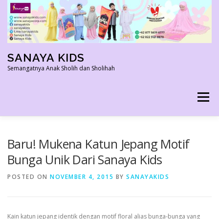
Skip
to
content
SANAYA KIDS
Semangatnya Anak Sholih dan Sholihah
Menu
HOME
KONTAK
TENTANG KAMI
Baru! Mukena Katun Jepang Motif
Bunga Unik Dari Sanaya Kids
AGEN RESMI
SHOPEE AGEN
PRODUK KAMI
POSTED ON
NOVEMBER 4, 2015
BY
SANAYAKIDS
PELUANG USAHA
TESTIMONI 2022
Kain katun jepang identik dengan motif floral alias bunga-bunga yang