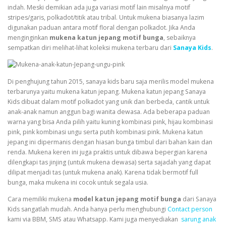
indah. Meski demikian ada juga variasi motif lain misalnya motif
stripes/garis, polkadot/titik atau tribal. Untuk mukena biasanya lazim
digunakan paduan antara motif floral dengan polkadot. Jika Anda
menginginkan
mukena katun jepang motif bunga
, sebaiknya
sempatkan diri melihat-lihat koleksi mukena terbaru dari
Sanaya Kids
.
Di penghujung tahun 2015,
sanaya kids
baru saja merilis model mukena
terbarunya yaitu mukena katun jepang. Mukena katun jepang Sanaya
Kids dibuat dalam motif polkadot yang unik dan berbeda, cantik untuk
anak-anak namun anggun bagi wanita dewasa. Ada beberapa paduan
warna yang bisa Anda pilih yaitu kuning kombinasi pink, hijau kombinasi
pink, pink kombinasi ungu serta putih kombinasi pink. Mukena katun
jepang ini dipermanis dengan hiasan bunga timbul dari bahan kain dan
renda. Mukena keren ini juga praktis untuk dibawa bepergian karena
dilengkapi tas jinjing (untuk mukena dewasa) serta sajadah yang dapat
dilipat menjadi tas (untuk mukena anak). Karena tidak bermotif full
bunga, maka mukena ini cocok untuk segala usia.
Cara memiliki mukena
model katun jepang motif bunga
dari Sanaya
Kids sangatlah mudah. Anda hanya perlu menghubungi
Contact person
kami via BBM, SMS atau Whatsapp. Kami juga menyediakan
sarung anak