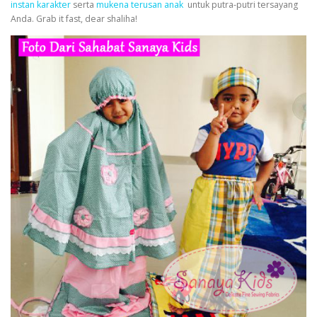
instan karakter
serta
mukena terusan anak
untuk putra-putri tersayang
Anda. Grab it fast, dear shaliha!