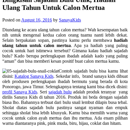
Ulang Tahun Untuk Calon Mertua
Posted on
August 16, 2016
by
SanayaKids
Diundang ke acara ulang tahun calon mertua? Wah kesempatan baik
nih untuk mengenal kedua calon orang tuamu nanti lebih dekat.
Selain berpakaian sopan, pastinya kamu perlu membawa
hadiah
ulang tahun untuk calon mertua
. Apa ya hadiah yang paling
cocok untuk hari istimewa tersebut? Gimana kalau hadiah sajadah
bulu? Kado berupa perlengkapan ibadah adalah kado yang paling
“aman” dan bisa memberi kesan positif buat calon mertua kamu.
Contoh sajadah bulu bisa kamu lihat
disini:
Katalog Sanaya Kids
. Sekedar info, brand
sanaya kids
dibuat
oleh produsen perlengkapan ibadah bermutu yang berada di kota
Ponorogo, jawa Timur. Selengkapnya tentang kami bisa dicek disini:
profil Sanaya Kids
. Seri
sajadah bulu
adalah produk teranyar yang
dirilis Sanaya Kids di tahun 2016. Produk ini beda dengan sajadah
biasa lho. Bahannya terbuat dari bulu snail lembut dilapis busa tebal.
Sholat diatas sajadah bulu pastinya sangat nyaman dan empuk
sehingga sholat bisa lebih khusyuk. Kamu bisa memilih warna yang
cocok untuk calon ayah mertua dan ibu mertua. Ada enam pilihan
warna diantaranya pink, pink muda, biru, hijau, coklat dan hitam.