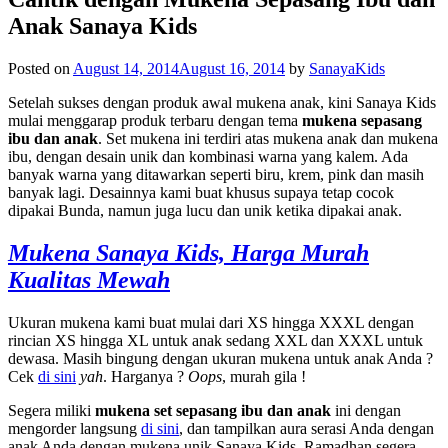
Anak Sanaya Kids
Posted on
August 14, 2014
August 16, 2014
by
SanayaKids
Setelah sukses dengan produk awal mukena anak, kini
Sanaya Kids
mulai menggarap produk terbaru dengan tema
mukena sepasang
ibu dan anak
. Set mukena ini terdiri atas mukena anak dan mukena
ibu, dengan desain unik dan kombinasi warna yang kalem. Ada
banyak warna yang ditawarkan seperti biru, krem, pink dan masih
banyak lagi. Desainnya kami buat khusus supaya tetap cocok
dipakai Bunda, namun juga lucu dan unik ketika dipakai anak.
Mukena Sanaya Kids, Harga Murah
Kualitas Mewah
Ukuran mukena kami buat mulai dari XS hingga XXXL dengan
rincian XS hingga XL untuk anak sedang XXL dan XXXL untuk
dewasa. Masih bingung dengan ukuran mukena untuk anak Anda ?
Cek
di sini
yah
. Harganya ?
Oops
, murah gila !
Segera miliki
mukena set sepasang ibu dan anak
ini dengan
mengorder langsung
di sini
, dan tampilkan aura serasi Anda dengan
anak Anda dengan mukena unik Sanaya Kids. Ramadhan segera