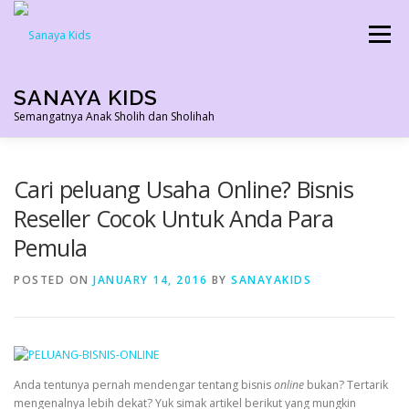
Skip
to
Menu
content
SANAYA KIDS
Semangatnya Anak Sholih dan Sholihah
HOME
KONTAK
TENTANG KAMI
Cari peluang Usaha Online? Bisnis
Reseller Cocok Untuk Anda Para
Pemula
AGEN RESMI
SHOPEE AGEN
PRODUK KAMI
POSTED ON
JANUARY 14, 2016
BY
SANAYAKIDS
PELUANG USAHA
TESTIMONI 2022
Anda tentunya pernah mendengar tentang bisnis
online
bukan? Tertarik
mengenalnya lebih dekat? Yuk simak artikel berikut yang mungkin