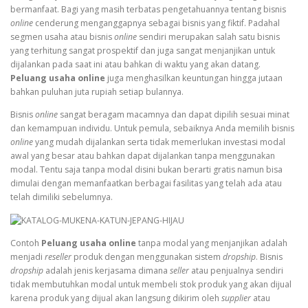
bermanfaat. Bagi yang masih terbatas pengetahuannya tentang bisnis
online
cenderung menganggapnya sebagai bisnis yang fiktif. Padahal
segmen usaha atau bisnis
online
sendiri merupakan salah satu bisnis
yang terhitung sangat prospektif dan juga sangat menjanjikan untuk
dijalankan pada saat ini atau bahkan di waktu yang akan datang.
Peluang usaha online
juga menghasilkan keuntungan hingga jutaan
bahkan puluhan juta rupiah setiap bulannya.
Bisnis
online
sangat beragam macamnya dan dapat dipilih sesuai minat
dan kemampuan individu. Untuk pemula, sebaiknya Anda memilih bisnis
online
yang mudah dijalankan serta tidak memerlukan investasi modal
awal yang besar atau bahkan dapat dijalankan tanpa menggunakan
modal. Tentu saja tanpa modal disini bukan berarti gratis namun bisa
dimulai dengan memanfaatkan berbagai fasilitas yang telah ada atau
telah dimiliki sebelumnya.
Contoh
Peluang usaha online
tanpa modal yang menjanjikan adalah
menjadi
reseller
produk dengan menggunakan sistem
dropship
. Bisnis
dropship
adalah jenis kerjasama dimana
seller
atau penjualnya sendiri
tidak membutuhkan modal untuk membeli stok produk yang akan dijual
karena produk yang dijual akan langsung dikirim oleh
supplier
atau