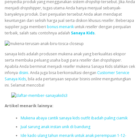
penyedia produk yang menggunakan sistem
dropship
tersebut. Jika Anda
menjadi
dropshipper
, tugas utama Anda hanya menjual sebanyak-
banyaknya produk. Dari penjualan tersebut Anda akan mendapat
keuntungan dari selisih harga jual serta diskon khusus
reseller
. Beberapa
supplier juga memberi
bonus menarik
untuk
reseller
dengan penjualan
terbaik, salah satu contohnya adalah
Sanaya Kids
.
sanaya kids
adalah produsen mukena anak yang berkualitas ekspor
serta membuka peluang usaha bagi para
reseller
dan
dropshipper
.
Apabila Anda berminat menjadi
reseller
mukena Sanaya Kids silahkan cek
infonya
disini
. Anda juga bisa berkonsultasi dengan
Customer Service
Sanaya Kids
, bila ada pertanyaan seputar bisnis
online
menguntungkan
ini. Selamat mencoba!
Artikel menarik lainnya:
Mukena abaya cantik sanaya kids outfit ibadah paling ciamik
Jual sarung anak instan unik di bandung
Ide kado ulang tahun menarik untuk anak perempuan 1-12-