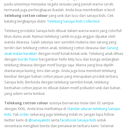
pada umumnya menyukai segala sesuatu yang penuh warna cerah,
termasuk juga perlengkapan ibadah. Anda bisa membelikan si kecil
telekung cotton colour
yang unik dan lucu dari
sanaya kids
. Cek
katalog lengkapnya disini:
Telekung Sanaya Kids Collection
Telekung produksi Sanaya kids dibuat dalam warna-warni yang colorfull
khas dunia anak. Namun telekung cantik ini juga anggun dipakai oleh
wanita dewasa. Salah satunya seri sarimbit mukena dan sarung yang
terdiri dari telekung cotton anak, telekung cotton dewasa dan
Sarung
anak instan karakter
dengan motif kotak-kotak unik. Telekung anak dihias
dengan
bordir flanel
bergambar hello kitty lucu dan bunga sedangkan
telekung dewasa dengan motif bunga saja. Warna yang bisa dipilih
diantaranya kuning, biru dan ungu. Anda juga bisa membeli telekung
kembar dengan bahan cotton jepun yang merupakan produk terbaru
Sanaya kids. Berbeda dengan telekung sarimbit kotak, telekung
berbahan cotton jepun ini dibuat dalam motif polkadot unik dan bahan
yang adem serta lembut.
Telekung cotton colour
sizenya bervariasi mulai dari XS sampai
dengan XXXL. Anda bisa melihatnya di
Standar ukuran telekung Sanaya
Kids
. Yuk
order
sekarang juga telekung indah ini. Jangan lupa follow
twitter kami di
@sanayakids
serta
facebook Sanaya Kids
untuk
senantiasa mengikuti berita dan penawaran terbaru kami. Selamat