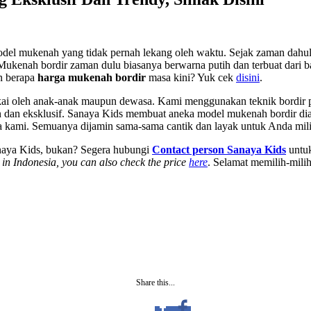
model mukenah yang tidak pernah lekang oleh waktu. Sejak zaman dah
. Mukenah bordir zaman dulu biasanya berwarna putih dan terbuat dar
an berapa
harga mukenah bordir
masa kini? Yuk cek
disini
.
kai oleh anak-anak maupun dewasa. Kami menggunakan teknik bordir
n dan eksklusif. Sanaya Kids membuat aneka model mukenah bordir di
 kami. Semuanya dijamin sama-sama cantik dan layak untuk Anda mili
aya Kids, bukan? Segera hubungi
Contact person Sanaya Kids
untu
in Indonesia, you can also check the price
here
. Selamat memilih-mil
Share this...