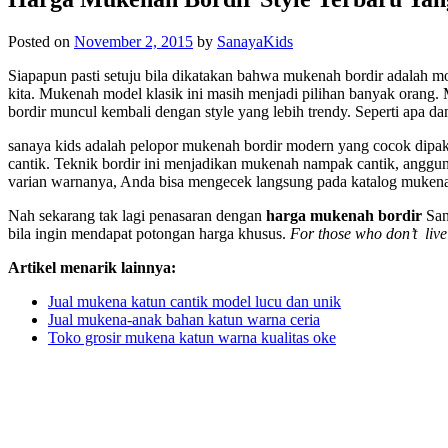
Posted on
November 2, 2015
by
SanayaKids
Siapapun pasti setuju bila dikatakan bahwa mukenah bordir adalah 
kita. Mukenah model klasik ini masih menjadi pilihan banyak orang
bordir muncul kembali dengan style yang lebih trendy. Seperti apa d
sanaya kids
adalah pelopor mukenah bordir modern yang cocok dipa
cantik. Teknik bordir ini menjadikan mukenah nampak cantik, anggu
varian warnanya, Anda bisa mengecek langsung pada katalog mukena
Nah sekarang tak lagi penasaran dengan
harga mukenah bordir
San
bila ingin mendapat potongan harga khusus.
For those who don’t live 
Artikel menarik lainnya:
Jual mukena katun cantik model lucu dan unik
Jual mukena-anak bahan katun warna ceria
Toko grosir mukena katun warna kualitas oke