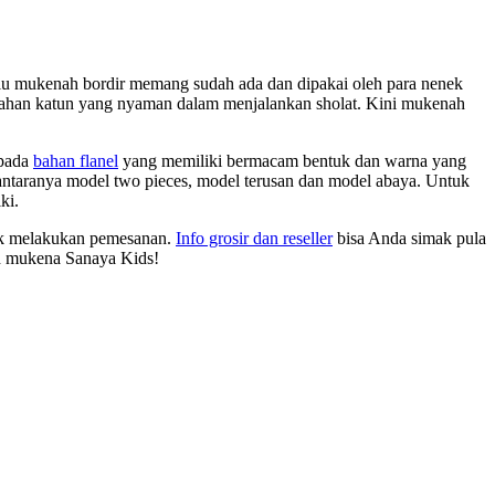
ulu mukenah bordir memang sudah ada dan dipakai oleh para nenek
i bahan katun yang nyaman dalam menjalankan sholat. Kini mukenah
 pada
bahan flanel
yang memiliki bermacam bentuk dan warna yang
antaranya model two pieces, model terusan dan model abaya. Untuk
ki.
k melakukan pemesanan.
Info grosir dan reseller
bisa Anda simak pula
ih mukena Sanaya Kids!