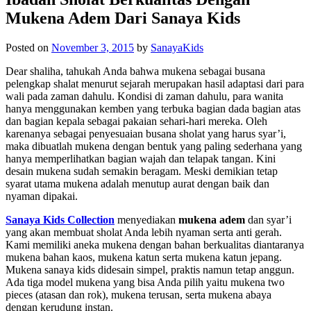
Mukena Adem Dari Sanaya Kids
Posted on
November 3, 2015
by
SanayaKids
Dear shaliha, tahukah Anda bahwa mukena sebagai busana
pelengkap shalat menurut sejarah merupakan hasil adaptasi dari para
wali pada zaman dahulu. Kondisi di zaman dahulu, para wanita
hanya menggunakan kemben yang terbuka bagian dada bagian atas
dan bagian kepala sebagai pakaian sehari-hari mereka. Oleh
karenanya sebagai penyesuaian busana sholat yang harus syar’i,
maka dibuatlah mukena dengan bentuk yang paling sederhana yang
hanya memperlihatkan bagian wajah dan telapak tangan. Kini
desain mukena sudah semakin beragam. Meski demikian tetap
syarat utama mukena adalah menutup aurat dengan baik dan
nyaman dipakai.
Sanaya Kids Collection
menyediakan
mukena adem
dan syar’i
yang akan membuat sholat Anda lebih nyaman serta anti gerah.
Kami memiliki aneka mukena dengan bahan berkualitas diantaranya
mukena bahan kaos, mukena katun serta mukena katun jepang.
Mukena
sanaya kids
didesain simpel, praktis namun tetap anggun.
Ada tiga model mukena yang bisa Anda pilih yaitu mukena two
pieces (atasan dan rok), mukena terusan, serta mukena abaya
dengan kerudung instan.