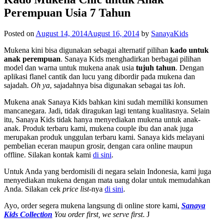
Perempuan Usia 7 Tahun
Posted on
August 14, 2014
August 16, 2014
by
SanayaKids
Mukena kini bisa digunakan sebagai alternatif pilihan
kado untuk
anak perempuan
.
Sanaya Kids
menghadirkan berbagai pilihan
model dan warna untuk mukena anak usia
tujuh tahun
. Dengan
aplikasi flanel cantik dan lucu yang dibordir pada mukena dan
sajadah.
Oh
ya
, sajadahnya bisa digunakan sebagai tas
loh
.
Mukena anak Sanaya Kids bahkan kini sudah memiliki konsumen
mancanegara. Jadi, tidak diragukan lagi tentang kualitasnya. Selain
itu, Sanaya Kids tidak hanya menyediakan mukena untuk anak-
anak. Produk terbaru kami, mukena couple ibu dan anak juga
merupakan produk unggulan terbaru kami. Sanaya kids melayani
pembelian eceran maupun grosir, dengan cara online maupun
offline. Silakan kontak kami
di sini
.
Untuk Anda yang berdomisili di negara selain Indonesia, kami juga
menyediakan mukena dengan mata uang dolar untuk memudahkan
Anda. Silakan cek
price list
-nya
di sini
.
Ayo, order segera mukena langsung di online store kami,
Sanaya
Kids Collection
You order first, we serve first
. J