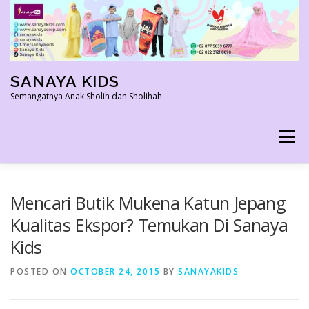
Skip
to
content
SANAYA KIDS
Semangatnya Anak Sholih dan Sholihah
Menu
HOME
KONTAK
TENTANG KAMI
Mencari Butik Mukena Katun Jepang
Kualitas Ekspor? Temukan Di Sanaya
Kids
AGEN RESMI
SHOPEE AGEN
PRODUK KAMI
POSTED ON
OCTOBER 24, 2015
BY
SANAYAKIDS
PELUANG USAHA
TESTIMONI 2022