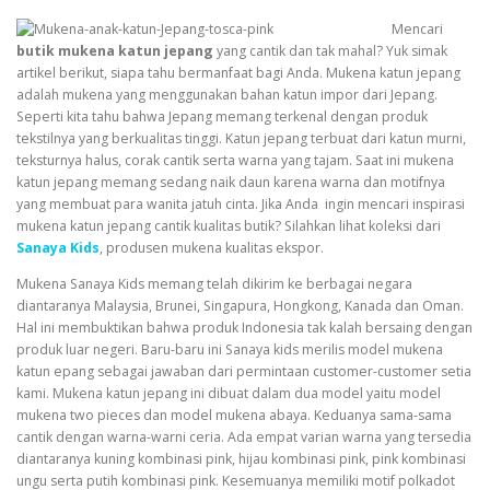
Mencari
butik mukena katun jepang
yang cantik dan tak mahal? Yuk simak
artikel berikut, siapa tahu bermanfaat bagi Anda. Mukena katun jepang
adalah mukena yang menggunakan bahan katun impor dari Jepang.
Seperti kita tahu bahwa Jepang memang terkenal dengan produk
tekstilnya yang berkualitas tinggi. Katun jepang terbuat dari katun murni,
teksturnya halus, corak cantik serta warna yang tajam. Saat ini mukena
katun jepang memang sedang naik daun karena warna dan motifnya
yang membuat para wanita jatuh cinta. Jika Anda ingin mencari inspirasi
mukena katun jepang cantik kualitas butik? Silahkan lihat koleksi dari
Sanaya Kids
, produsen mukena kualitas ekspor.
Mukena Sanaya Kids memang telah dikirim ke berbagai negara
diantaranya Malaysia, Brunei, Singapura, Hongkong, Kanada dan Oman.
Hal ini membuktikan bahwa produk Indonesia tak kalah bersaing dengan
produk luar negeri. Baru-baru ini Sanaya kids merilis model mukena
katun epang sebagai jawaban dari permintaan customer-customer setia
kami. Mukena katun jepang ini dibuat dalam dua model yaitu model
mukena two pieces dan model mukena abaya. Keduanya sama-sama
cantik dengan warna-warni ceria. Ada empat varian warna yang tersedia
diantaranya kuning kombinasi pink, hijau kombinasi pink, pink kombinasi
ungu serta putih kombinasi pink. Kesemuanya memiliki motif polkadot