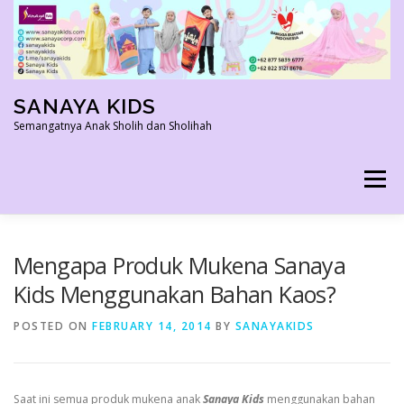
Skip
to
content
SANAYA KIDS
Semangatnya Anak Sholih dan Sholihah
Menu
HOME
KONTAK
TENTANG KAMI
Mengapa Produk Mukena Sanaya
Kids Menggunakan Bahan Kaos?
AGEN RESMI
SHOPEE AGEN
PRODUK KAMI
POSTED ON
FEBRUARY 14, 2014
BY
SANAYAKIDS
PELUANG USAHA
TESTIMONI 2022
Saat ini semua produk mukena anak
Sanaya Kids
menggunakan bahan