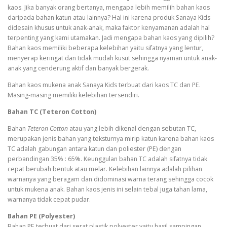
kaos. Jika banyak orang bertanya, mengapa lebih memilih bahan kaos
daripada bahan katun atau lainnya? Hal ini karena produk Sanaya Kids
didesain khusus untuk anak-anak, maka faktor kenyamanan adalah hal
terpenting yang kami utamakan. Jadi mengapa bahan kaos yang dipilih?
Bahan kaos memiliki beberapa kelebihan yaitu sifatnya yang lentur,
menyerap keringat dan tidak mudah kusut sehingga nyaman untuk anak-
anak yang cenderung aktif dan banyak bergerak.
Bahan kaos mukena anak Sanaya Kids terbuat dari kaos TC dan PE.
Masing-masing memiliki kelebihan tersendiri.
Bahan TC (Teteron Cotton)
Bahan
Teteron Cotton
atau yang lebih dikenal dengan sebutan TC,
merupakan jenis bahan yang teksturnya mirip katun karena bahan kaos
TC adalah gabungan antara katun dan poliester (PE) dengan
perbandingan 35% : 65%. Keunggulan bahan TC adalah sifatnya tidak
cepat berubah bentuk atau melar. Kelebihan lainnya adalah pilihan
warnanya yang beragam dan didominasi warna terang sehingga cocok
untuk mukena anak. Bahan kaos jenis ini selain tebal juga tahan lama,
warnanya tidak cepat pudar.
Bahan PE (Polyester)
Bahan PE terbuat dari serat plastik polyester yaitu hasil sampingan