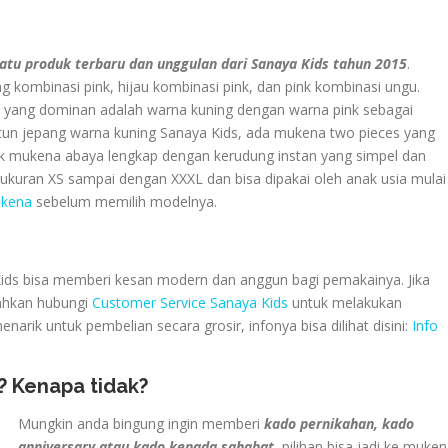
atu produk terbaru dan unggulan dari Sanaya Kids tahun 2015
.
g kombinasi pink, hijau kombinasi pink, dan pink kombinasi ungu.
a yang dominan adalah warna kuning dengan warna pink sebagai
un jepang warna kuning Sanaya Kids, ada mukena two pieces yang
uk mukena abaya lengkap dengan kerudung instan yang simpel dan
m ukuran XS sampai dengan XXXL dan bisa dipakai oleh anak usia mulai
ukena
sebelum memilih modelnya.
Kids bisa memberi kesan modern dan anggun bagi pemakainya. Jika
lahkan hubungi
Customer Service Sanaya Kids
untuk melakukan
rik untuk pembelian secara grosir, infonya bisa dilihat disini:
Info
 Kenapa tidak?
Mungkin anda bingung ingin memberi
kado pernikahan, kado
anniversary atau kado kepada sahabat
, pilihan bisa jadi ke muke