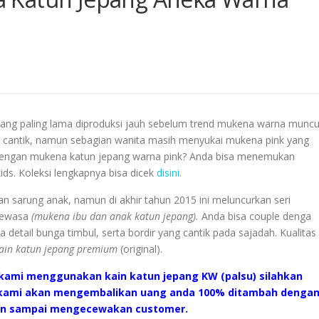
 yang paling lama diproduksi jauh sebelum trend mukena warna muncu
 cantik, namun sebagian wanita masih menyukai mukena pink yang
 dengan mukena katun jepang warna pink? Anda bisa menemukan
ids
. Koleksi lengkapnya bisa dicek
disini
.
 sarung anak, namun di akhir tahun 2015 ini meluncurkan seri
 dewasa
(mukena ibu dan anak katun jepang).
Anda bisa couple denga
a detail bunga timbul, serta bordir yang cantik pada sajadah. Kualitas
ain katun jepang premium
(original).
kami menggunakan kain katun jepang KW (palsu) silahkan
n kami akan mengembalikan uang anda 100% ditambah denga
ngan sampai mengecewakan customer.