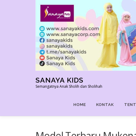
Skip
to
content
SANAYA KIDS
Semangatnya Anak Sholih dan Sholihah
HOME
KONTAK
TENT
Model Terbaru Mukena