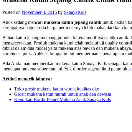
Posted on
November 4, 2015
by
SanayaKids
Anda sedang mencari
mukena katun jepang cantik
untuk hadiah ba
keringatnya bagus serta harga per meternya lebih mahal dari kain kat
Bahan katun jepang memang populer karena motifnya cantik-cantik.
mengecewakan. Produk mukena kami telah melalui uji quality control 
dibuat dalam dua model yaitu mukena atas bawah dan mukena abaya. U
kombinasi pink. Aplikasi bunga timbul mempermanis penampilan muk
Bila Anda mau memberikan mukena katun Sanaya Kids sebagai kado
mendapat mukena super cute ini. Yuk diorder segera, ikuti petunjuk
c
Artikel menarik lainnya:
Toko grosir mukena katun warna kualitas oke
Grosir mukena katun murah untuk anak dan dewasa
Keunikan Bordir Flanel Mukena Anak Sanaya Kids