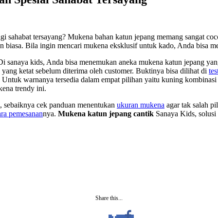
gi sahabat tersayang? Mukena bahan katun jepang memang sangat cocok
un biasa. Bila ingin mencari mukena eksklusif untuk kado, Anda bisa me
 Di
sanaya kids
, Anda bisa menemukan aneka mukena katun jepang yang 
yang ketat sebelum diterima oleh customer. Buktinya bisa dilihat di
te
ntuk warnanya tersedia dalam empat pilihan yaitu kuning kombinasi p
ena trendy ini.
, sebaiknya cek panduan menentukan
ukuran mukena
agar tak salah pi
ara pemesanan
nya.
Mukena katun jepang cantik
Sanaya Kids, solusi 
Share this...