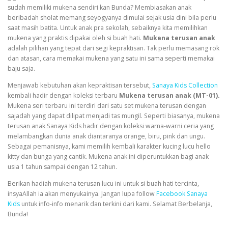
sudah memiliki mukena sendiri kan Bunda? Membiasakan anak
beribadah sholat memang seyogyanya dimulai sejak usia dini bila perlu
saat masih batita. Untuk anak pra sekolah, sebaiknya kita memilihkan
mukena yang praktis dipakai oleh si buah hati.
Mukena terusan anak
adalah pilihan yang tepat dari segi kepraktisan. Tak perlu memasang rok
dan atasan, cara memakai mukena yang satu ini sama seperti memakai
baju saja.
Menjawab kebutuhan akan kepraktisan tersebut,
Sanaya Kids Collection
kembali hadir dengan koleksi terbaru
Mukena terusan anak (MT-01).
Mukena seri terbaru ini terdiri dari satu set mukena terusan dengan
sajadah yang dapat dilipat menjadi tas mungil. Seperti biasanya, mukena
terusan anak
Sanaya Kids
hadir dengan koleksi warna-warni ceria yang
melambangkan dunia anak diantaranya orange, biru, pink dan ungu.
Sebagai pemanisnya, kami memilih kembali karakter kucing lucu hello
kitty dan bunga yang cantik. Mukena anak ini diperuntukkan bagi anak
usia 1 tahun sampai dengan 12 tahun.
Berikan hadiah mukena terusan lucu ini untuk si buah hati tercinta,
insyaAllah ia akan menyukainya. Jangan lupa follow
Facebook Sanaya
Kids
untuk info-info menarik dan terkini dari kami. Selamat Berbelanja,
Bunda!