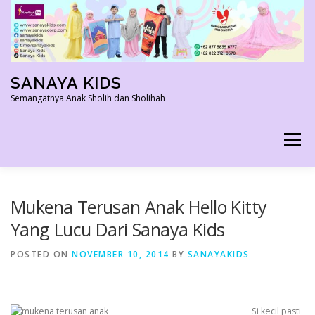
Skip
to
content
SANAYA KIDS
Semangatnya Anak Sholih dan Sholihah
Menu
HOME
KONTAK
TENTANG KAMI
Mukena Terusan Anak Hello Kitty
Yang Lucu Dari Sanaya Kids
AGEN RESMI
SHOPEE AGEN
PRODUK KAMI
POSTED ON
NOVEMBER 10, 2014
BY
SANAYAKIDS
PELUANG USAHA
TESTIMONI 2022
Si kecil pasti