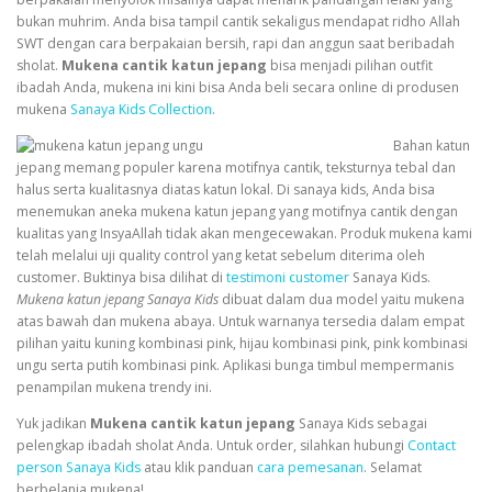
bukan muhrim. Anda bisa tampil cantik sekaligus mendapat ridho Allah
SWT dengan cara berpakaian bersih, rapi dan anggun saat beribadah
sholat.
Mukena cantik katun jepang
bisa menjadi pilihan outfit
ibadah Anda, mukena ini kini bisa Anda beli secara online di produsen
mukena
Sanaya Kids Collection
.
Bahan katun
jepang memang populer karena motifnya cantik, teksturnya tebal dan
halus serta kualitasnya diatas katun lokal. Di
sanaya kids
, Anda bisa
menemukan aneka mukena katun jepang yang motifnya cantik dengan
kualitas yang InsyaAllah tidak akan mengecewakan. Produk mukena kami
telah melalui uji quality control yang ketat sebelum diterima oleh
customer. Buktinya bisa dilihat di
testimoni customer
Sanaya Kids.
Mukena katun jepang Sanaya Kids
dibuat dalam dua model yaitu mukena
atas bawah dan mukena abaya. Untuk warnanya tersedia dalam empat
pilihan yaitu kuning kombinasi pink, hijau kombinasi pink, pink kombinasi
ungu serta putih kombinasi pink. Aplikasi bunga timbul mempermanis
penampilan mukena trendy ini.
Yuk jadikan
Mukena cantik katun jepang
Sanaya Kids sebagai
pelengkap ibadah sholat Anda. Untuk order, silahkan hubungi
Contact
person Sanaya Kids
atau klik panduan
cara pemesanan
. Selamat
berbelanja mukena!