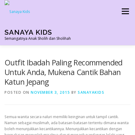
Skip
to
Menu
content
SANAYA KIDS
Semangatnya Anak Sholih dan Sholihah
HOME
KONTAK
TENTANG KAMI
Outfit Ibadah Paling Recommended
Untuk Anda, Mukena Cantik Bahan
Katun Jepang
AGEN RESMI
SHOPEE AGEN
PRODUK KAMI
POSTED ON
NOVEMBER 3, 2015
BY
SANAYAKIDS
PELUANG USAHA
TESTIMONI 2022
Semua wanita secara naluri memiliki keinginan untuk tampil cantik.
Namun sebagai muslimah, ada batasan-batasan tertentu dimana wanita
boleh menunjukkan kecantikannya. Menunjukkan kecantikan dengan
berpakaian menyolok misalnya dapat menarik pandangan lelaki yang