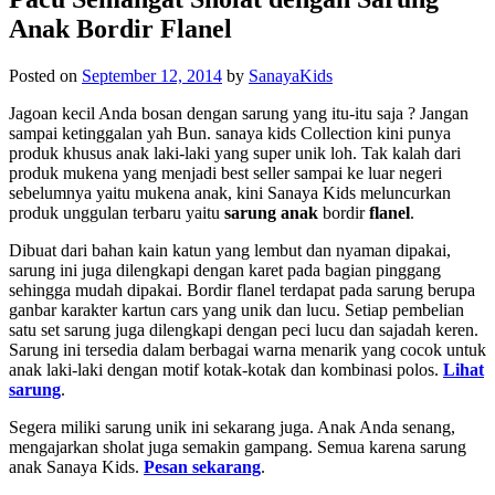
Anak Bordir Flanel
Posted on
September 12, 2014
by
SanayaKids
Jagoan kecil Anda bosan dengan sarung yang itu-itu saja ? Jangan
sampai ketinggalan yah Bun.
sanaya kids
Collection kini punya
produk khusus anak laki-laki yang super unik loh. Tak kalah dari
produk mukena yang menjadi best seller sampai ke luar negeri
sebelumnya yaitu mukena anak, kini Sanaya Kids meluncurkan
produk unggulan terbaru yaitu
sarung anak
bordir
flanel
.
Dibuat dari bahan kain katun yang lembut dan nyaman dipakai,
sarung ini juga dilengkapi dengan karet pada bagian pinggang
sehingga mudah dipakai. Bordir flanel terdapat pada sarung berupa
ganbar karakter kartun cars yang unik dan lucu. Setiap pembelian
satu set sarung juga dilengkapi dengan peci lucu dan sajadah keren.
Sarung ini tersedia dalam berbagai warna menarik yang cocok untuk
anak laki-laki dengan motif kotak-kotak dan kombinasi polos.
Lihat
sarung
.
Segera miliki sarung unik ini sekarang juga. Anak Anda senang,
mengajarkan sholat juga semakin gampang. Semua karena sarung
anak Sanaya Kids.
Pesan sekarang
.