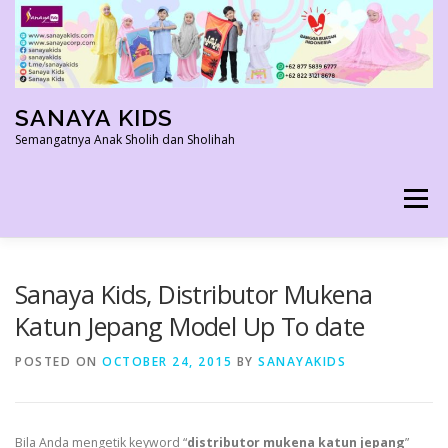
Skip
to
content
SANAYA KIDS
Semangatnya Anak Sholih dan Sholihah
Menu
HOME
KONTAK
TENTANG KAMI
Sanaya Kids, Distributor Mukena
Katun Jepang Model Up To date
AGEN RESMI
SHOPEE AGEN
PRODUK KAMI
POSTED ON
OCTOBER 24, 2015
BY
SANAYAKIDS
PELUANG USAHA
TESTIMONI 2022
Bila Anda mengetik keyword “
distributor mukena katun jepang
”