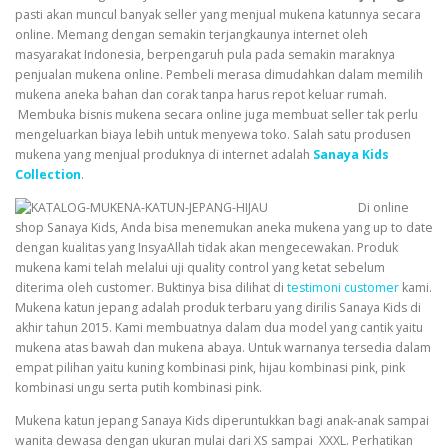
pasti akan muncul banyak seller yang menjual mukena katunnya secara
online. Memang dengan semakin terjangkaunya internet oleh
masyarakat Indonesia, berpengaruh pula pada semakin maraknya
penjualan mukena online. Pembeli merasa dimudahkan dalam memilih
mukena aneka bahan dan corak tanpa harus repot keluar rumah.
Membuka bisnis mukena secara online juga membuat seller tak perlu
mengeluarkan biaya lebih untuk menyewa toko. Salah satu produsen
mukena yang menjual produknya di internet adalah
Sanaya Kids
Collection
.
Di online
shop Sanaya Kids, Anda bisa menemukan aneka mukena yang up to date
dengan kualitas yang InsyaAllah tidak akan mengecewakan. Produk
mukena kami telah melalui uji quality control yang ketat sebelum
diterima oleh customer. Buktinya bisa dilihat di
testimoni customer
kami.
Mukena katun jepang adalah produk terbaru yang dirilis Sanaya Kids di
akhir tahun 2015. Kami membuatnya dalam dua model yang cantik yaitu
mukena atas bawah dan mukena abaya. Untuk warnanya tersedia dalam
empat pilihan yaitu kuning kombinasi pink, hijau kombinasi pink, pink
kombinasi ungu serta putih kombinasi pink.
Mukena katun jepang Sanaya Kids diperuntukkan bagi anak-anak sampai
wanita dewasa dengan ukuran mulai dari XS sampai XXXL. Perhatikan