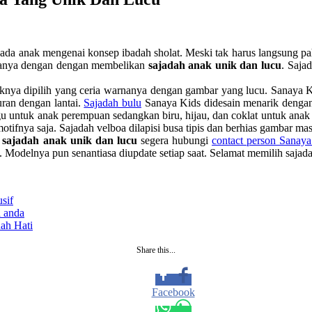
pada anak mengenai konsep ibadah sholat. Meski tak harus langsung pa
caranya dengan dengan membelikan
sajadah anak unik dan lucu
. Saja
iknya dipilih yang ceria warnanya dengan gambar yang lucu.
Sanaya K
uran dengan lantai.
Sajadah bulu
Sanaya Kids didesain menarik dengan 
u untuk anak perempuan sedangkan biru, hijau, dan coklat untuk anak l
tifnya saja. Sajadah velboa dilapisi busa tipis dan berhias gambar mas
l
sajadah anak unik dan lucu
segera hubungi
contact person Sanay
 Modelnya pun senantiasa diupdate setiap saat. Selamat memilih sajada
sif
a anda
ah Hati
Share this...
Facebook