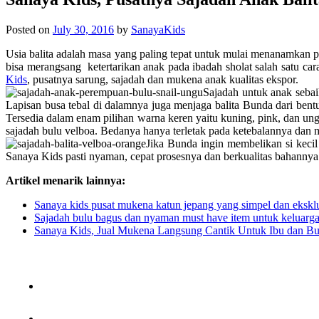
Posted on
July 30, 2016
by
SanayaKids
Usia balita adalah masa yang paling tepat untuk mulai menanamkan 
bisa merangsang ketertarikan anak pada ibadah sholat salah satu 
Kids
, pusatnya sarung, sajadah dan mukena anak kualitas ekspor.
Sajadah untuk anak seba
Lapisan busa tebal di dalamnya juga menjaga balita Bunda dari bent
Tersedia dalam enam pilihan warna keren yaitu kuning, pink, dan ung
sajadah bulu velboa. Bedanya hanya terletak pada ketebalannya dan mo
Jika Bunda ingin membelikan si keci
Sanaya Kids pasti nyaman, cepat prosesnya dan berkualitas bahannya.
Artikel menarik lainnya:
Sanaya kids pusat mukena katun jepang yang simpel dan eksklu
Sajadah bulu bagus dan nyaman must have item untuk keluarg
Sanaya Kids, Jual Mukena Langsung Cantik Untuk Ibu dan Bu