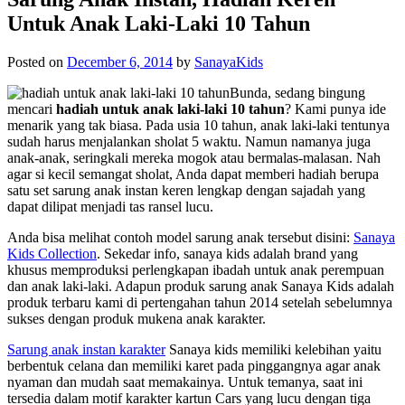
Untuk Anak Laki-Laki 10 Tahun
Posted on
December 6, 2014
by
SanayaKids
Bunda, sedang bingung
mencari
hadiah untuk anak laki-laki 10 tahun
? Kami punya ide
menarik yang tak biasa. Pada usia 10 tahun, anak laki-laki tentunya
sudah harus menjalankan sholat 5 waktu. Namun namanya juga
anak-anak, seringkali mereka mogok atau bermalas-malasan. Nah
agar si kecil semangat sholat, Anda dapat memberi hadiah berupa
satu set sarung anak instan keren lengkap dengan sajadah yang
dapat dilipat menjadi tas ransel lucu.
Anda bisa melihat contoh model sarung anak tersebut disini:
Sanaya
Kids Collection
. Sekedar info,
sanaya kids
adalah brand yang
khusus memproduksi perlengkapan ibadah untuk anak perempuan
dan anak laki-laki. Adapun produk sarung anak Sanaya Kids adalah
produk terbaru kami di pertengahan tahun 2014 setelah sebelumnya
sukses dengan produk mukena anak karakter.
Sarung anak instan karakter
Sanaya kids memiliki kelebihan yaitu
berbentuk celana dan memiliki karet pada pinggangnya agar anak
nyaman dan mudah saat memakainya. Untuk temanya, saat ini
tersedia dalam motif karakter kartun Cars yang lucu dengan tiga