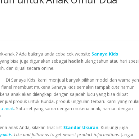
ak-anak ? Ada baiknya anda coba cek website
Sanaya Kids
yang bisa juga digunakan sebagai
hadiah
ulang
tahun atau hari spesi
ih, dan dijual secara online.
Di
Sanaya Kids
, kami menjual banyak pilihan model dan warna ya
si flanel membuat mukena Sanaya Kids semakin tampak
cute
namun
kena anak akan dilengkapi dengan sajadah lucu yang bisa dilipat
jual produk untuk Bunda, produk unggulan terbaru kami yang mula
bu anak
. Satu set yang sama dengan mukena anak, namun dengan
.
 anak Anda, silakan lihat list
Standar
Ukuran
. Kunjungi juga
yakids
.
Like and follow us to get newest product informations
. Jangan