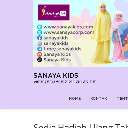
Skip
to
content
SANAYA KIDS
Semangatnya Anak Sholih dan Sholihah
HOME
KONTAK
TENT
Sedia Hadiah Ulang T