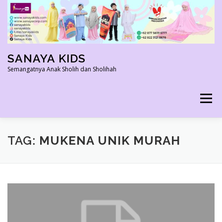
Skip
to
content
SANAYA KIDS
Semangatnya Anak Sholih dan Sholihah
Menu
HOME
KONTAK
TENTANG KAMI
TAG:
MUKENA UNIK MURAH
AGEN RESMI
SHOPEE AGEN
PRODUK KAMI
PELUANG USAHA
TESTIMONI 2022