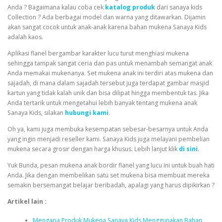
Anda ? Bagaimana kalau coba cek
katalog produk
dari
sanaya kids
Collection ? Ada berbagai model dan warna yang ditawarkan. Dijamin
akan sangat cocok untuk anak-anak karena bahan mukena Sanaya Kids
adalah kaos.
Aplikasi flanel bergambar karakter lucu turut menghiasi mukena
sehingga tampak sangat ceria dan pas untuk menambah semangat anak
Anda memakai mukenanya. Set mukena anak ini terdiri atas mukena dan
sajadah, di mana dalam sajadah tersebut juga terdapat gambar masjid
kartun yang tidak kalah unik dan bisa dilipat hingga membentuk tas. Jika
Anda tertarik untuk mengetahui lebih banyak tentang mukena anak
Sanaya Kids, silakan
hubungi kami
.
Oh ya, kami juga membuka kesempatan sebesar-besarnya untuk Anda
yang ingin menjadi reseller kami. Sanaya Kids juga melayani pembelian
mukena secara grosir dengan harga khusus. Lebih lanjut klik
di sini
.
Yuk Bunda, pesan mukena anak bordir flanel yang lucu ini untuk buah hati
Anda. Jika dengan membelikan satu set mukena bisa membuat mereka
semakin bersemangat belajar beribadah, apalagi yang harus dipikirkan ?
Artikel lain :
Mengapa Produk Mukena Sanaya Kids Menggunakan Bahan