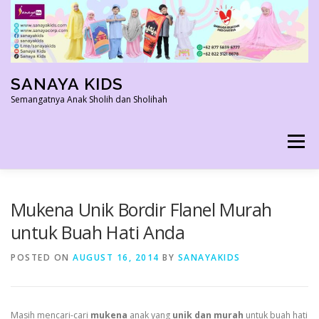
Skip
to
content
SANAYA KIDS
Semangatnya Anak Sholih dan Sholihah
Menu
HOME
KONTAK
TENTANG KAMI
Mukena Unik Bordir Flanel Murah
untuk Buah Hati Anda
AGEN RESMI
SHOPEE AGEN
PRODUK KAMI
POSTED ON
AUGUST 16, 2014
BY
SANAYAKIDS
PELUANG USAHA
TESTIMONI 2022
Masih mencari-cari
mukena
anak yang
unik dan murah
untuk buah hati