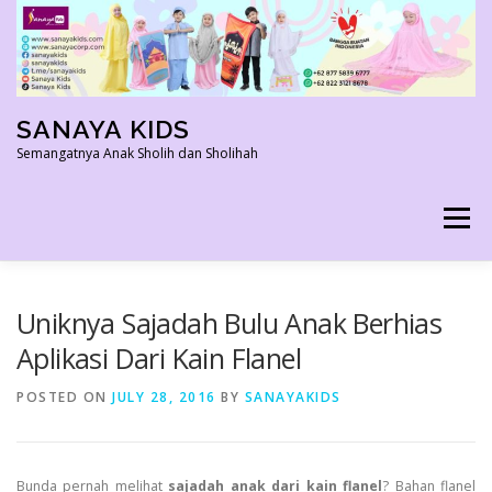
Skip
to
content
SANAYA KIDS
Semangatnya Anak Sholih dan Sholihah
Menu
HOME
KONTAK
TENTANG KAMI
Uniknya Sajadah Bulu Anak Berhias
Aplikasi Dari Kain Flanel
AGEN RESMI
SHOPEE AGEN
PRODUK KAMI
POSTED ON
JULY 28, 2016
BY
SANAYAKIDS
PELUANG USAHA
TESTIMONI 2022
Bunda pernah melihat
sajadah anak dari kain flanel
? Bahan flanel