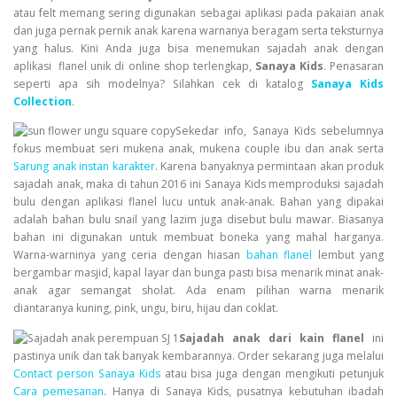
atau felt memang sering digunakan sebagai aplikasi pada pakaian anak
dan juga pernak pernik anak karena warnanya beragam serta teksturnya
yang halus. Kini Anda juga bisa menemukan sajadah anak dengan
aplikasi flanel unik di online shop terlengkap,
Sanaya Kids
. Penasaran
seperti apa sih modelnya? Silahkan cek di katalog
Sanaya Kids
Collection
.
Sekedar info, Sanaya Kids sebelumnya
fokus membuat seri mukena anak, mukena couple ibu dan anak serta
Sarung anak instan karakter
. Karena banyaknya permintaan akan produk
sajadah anak, maka di tahun 2016 ini Sanaya Kids memproduksi sajadah
bulu dengan aplikasi flanel lucu untuk anak-anak. Bahan yang dipakai
adalah bahan bulu snail yang lazim juga disebut bulu mawar. Biasanya
bahan ini digunakan untuk membuat boneka yang mahal harganya.
Warna-warninya yang ceria dengan hiasan
bahan flanel
lembut yang
bergambar masjid, kapal layar dan bunga pasti bisa menarik minat anak-
anak agar semangat sholat. Ada enam pilihan warna menarik
diantaranya kuning, pink, ungu, biru, hijau dan coklat.
Sajadah anak dari kain flanel
ini
pastinya unik dan tak banyak kembarannya. Order sekarang juga melalui
Contact person Sanaya Kids
atau bisa juga dengan mengikuti petunjuk
Cara pemesanan
. Hanya di Sanaya Kids, pusatnya kebutuhan ibadah