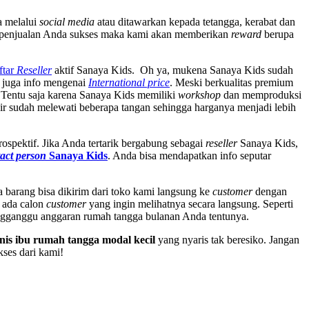
a melalui
social media
atau ditawarkan kepada tetangga, kerabat dan
a penjualan Anda sukses maka kami akan memberikan
reward
berupa
ftar
Reseller
aktif Sanaya Kids. Oh ya, mukena Sanaya Kids sudah
 juga info mengenai
International price
. Meski berkualitas premium
 Tentu saja karena Sanaya Kids memiliki
workshop
dan memproduksi
ir sudah melewati beberapa tangan sehingga harganya menjadi lebih
spektif. Jika Anda tertarik bergabung sebagai
reseller
Sanaya Kids,
act person
Sanaya Kids
. Anda bisa mendapatkan info seputar
 barang bisa dikirim dari toko kami langsung ke
customer
dengan
 ada calon
customer
yang ingin melihatnya secara langsung. Seperti
ngganggu anggaran rumah tangga bulanan Anda tentunya.
snis ibu rumah tangga modal kecil
yang nyaris tak beresiko. Jangan
kses dari kami!