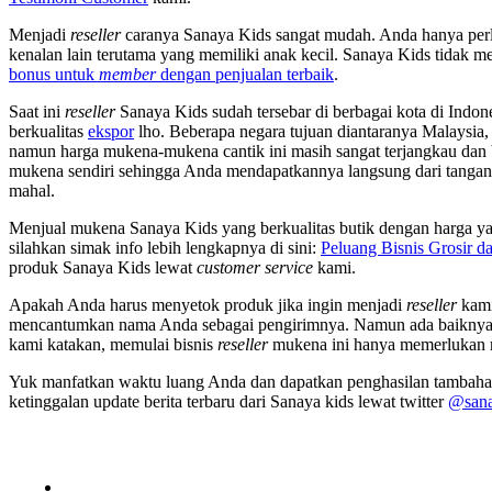
Menjadi
reseller
caranya Sanaya Kids sangat mudah. Anda hanya pe
kenalan lain terutama yang memiliki anak kecil. Sanaya Kids tidak 
bonus untuk
member
dengan penjualan terbaik
.
Saat ini
reseller
Sanaya Kids sudah tersebar di berbagai kota di Indone
berkualitas
ekspor
lho. Beberapa negara tujuan diantaranya Malaysia
namun harga mukena-mukena cantik ini masih sangat terjangkau dan 
mukena sendiri sehingga Anda mendapatkannya langsung dari tangan 
mahal.
Menjual mukena Sanaya Kids yang berkualitas butik dengan harga yan
silahkan simak info lebih lengkapnya di sini:
Peluang Bisnis Grosir da
produk Sanaya Kids lewat
customer service
kami.
Apakah Anda harus menyetok produk jika ingin menjadi
reseller
kami
mencantumkan nama Anda sebagai pengirimnya. Namun ada baiknya b
kami katakan, memulai bisnis
reseller
mukena ini hanya memerlukan m
Yuk manfatkan waktu luang Anda dan dapatkan penghasilan tambaha
ketinggalan update berita terbaru dari Sanaya kids lewat twitter
@sana