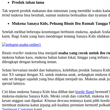
Produk tahan lama
Tak seperti produk makanan dan minuman yang memiliki waktu kadalua
trend
mukena bisa berubah, namun mukena berkualitas dan nyaman dip
Mukena Sanaya Kids, Peluang Bisnis Ibu Rumah Tangga Y
Setelah melihat beberapa keuntungan berbisnis mukena, apakah Anda 
kami. Bagi Anda yang baru mendengar tentang Sanaya Kids silahkan 
Bisnis
reseller
mukena bisa menjadi
usaha yang cocok untuk ibu r
mukena bahan kaos, mukena bahan katun lokal, hingga yang terbaru
dilengkapi dengan kerudung instan.
Selain bervariasi model dan bahannya, kelebihan produk Sanaya Kid
size XS sampai dengan XL untuk mukena anak, sedangkan mukena de
satu set dengan sajadah yang bisa dilipat menjadi tas. Mukena anak ju
spesial lainnya.
Ciri khas mukena Sanaya Kids bisa dilihat dari
bordir flanel
bermotif 
mukena-mukena Sanaya Kids. Meski cerah dan colorfull, mukena ini 
kesan anggun saat dipakai. Khusus dewasa tentunya kami pilih bord
membuat mukena katun jepang asli kualitas premium bermotif polkado
Testimoni Customer
kami.