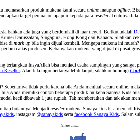
rlu memasarkan produk mukena kami secara
online
maupun
offline
. Bis
menerapkan target penjualan apapun kepada para
reseller
. Tentunya bil
sia bahkan ada juga yang berdomisili di luar negeri. Berikut adalah
Da
, Brunei Darussalam, Singapura, Hong Kong dan Kanada. Silahkan cek
bisa di
mark up
bila ingin dijual kembali. Mengapa mukena ini murah?
pertama alias produsen. Kebanyakan mukena yang dijual di pusat gros
g terjangkau InsyaAllah bisa menjadi usaha sampingan yang sangat pro
n Reseller
. Atau bila ingin bertanya lebih lanjut, silahkan hubungi
Cont
? Sebenarnya tidak perlu karena bila Anda menjual secara online, maka
ila Anda memiliki contoh beberapa produk mukena Sanaya Kids bila
odal kecil dibawah 1 juta rupiah. Tak memberatkan dan tak akan me
n tiap bulannya. Menjadi
reseller
mukena Sanaya kids bisa menjadi
bi
yakids
, instagram
@sanayakids
serta
facebook Sanaya Kids
. Salam su
Share this...