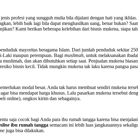
jenis profesi yang sungguh mulia bila dijalani dengan hati yang ikhl
kan, lebih baik lagi bila dapat menghasilkan uang, benar bukan? Saat
njikan? Kami berikan beberapa kelebihan dari bisnis mukena, siapa tah
enduduk mayoritas beragama Islam. Dari jumlah penduduk sekitar 250 j
aki-Laki maupun perempuan. Bagi
muslimah
, untuk melaksanakan ibada
 muslimah, dan akan dibutuhkan setiap saat. Penjualan mukena biasa
 beresiko bisnis kecil. Tidak mungkin mukena tak laku karena pangsa pa
emerlukan modal besar. Anda tak harus membuat sendiri mukena terseb
r agar bisa mendapat harga khusus. Lalu pasarkan mukena tersebut de
beli online), ongkos kirim dan sebagainya.
ntu saja cocok bagi Anda para ibu rumah tangga karena bisa menjalan
nline
ibu rumah tangga
semacam ini lebih luas jangkauannya sekalig
ine
juga bisa dilakukan.