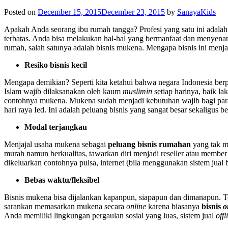
Posted on
December 15, 2015
December 23, 2015
by
SanayaKids
Apakah Anda seorang ibu rumah tangga? Profesi yang satu ini adalah 
terbatas. Anda bisa melakukan hal-hal yang bermanfaat dan menyenang
rumah, salah satunya adalah bisnis mukena. Mengapa bisnis ini menja
Resiko bisnis kecil
Mengapa demikian? Seperti kita ketahui bahwa negara Indonesia berp
Islam wajib dilaksanakan oleh kaum
muslimin
setiap harinya, baik l
contohnya mukena. Mukena sudah menjadi kebutuhan wajib bagi para
hari raya Ied. Ini adalah peluang bisnis yang sangat besar sekaligus
Modal terjangkau
Menjajal usaha mukena sebagai
peluang bisnis rumahan
yang tak m
murah namun berkualitas, tawarkan diri menjadi reseller atau membe
dikeluarkan contohnya pulsa, internet (bila menggunakan sistem jual 
Bebas waktu/fleksibel
Bisnis mukena bisa dijalankan kapanpun, siapapun dan dimanapun. Te
sarankan memasarkan mukena secara
online
karena biasanya
bisnis
o
Anda memiliki lingkungan pergaulan sosial yang luas, sistem jual
offl