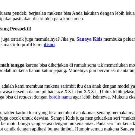
rsa pendek, berjualan mukena bisa Anda lakukan dengan lebih leluasa
akai pasti akan dicari oleh para konsumen.
ang Prospektif
juga tertarik juga memulainya? Jika ya,
Sanaya Kids
membuka peluan
simak info profil kami
disini
.
umah tangga
karena bisa dikerjakan di rumah serta tak memerlukan m
 adalah mukena bahan katun jepang. Modelnya pun bervariasi diantar
s adalah kami membuat mukena sarimbit ibu dan anak dengan model yan
wasa tersedia dalam pilihan size XXL dan XXXL. Untuk lebih jelas
ga bisa di
request
dengan
bordir nama
agar lebih istimewa. Mukena eksk
karakter kartun lucu yang bisa membuat anak-anak senang memakainya
juga cocok untuk dewasa. Sanaya Kids juga mengeluarkan seri “muken
ir bermotif bunga yang serasi dengan mukena anak. Pada seri “mukena
t cantik dengan aplikasi bunga timbul. Hampir semua mukena Sanaya ki