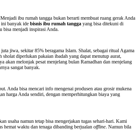
as. Menjadi ibu rumah tangga bukan berarti membuat ruang gerak Anda
 ini banyak ide
bisnis ibu rumah tangga
yang bisa ditekuni di
u bisa menjadi inspirasi Anda.
uta jiwa, sekitar 85% beragama Islam. Shalat, sebagai ritual Agama
h sholat diperlukan pakaian ibadah yang dapat menutup aurat,
nya akan melonjak pesat menjelang bulan Ramadhan dan menjelang
sarnya sangat banyak.
ut. Anda bisa mencari info mengenai produsen atau grosir mukena
ngan harga Anda sendiri, dengan memperhitungkan biaya yang
kan usaha namun tetap bisa mengerjakan tugas sehari-hari. Kami
us hemat waktu dan tenaga dibanding berjualan
offline
. Namun bila