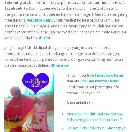
telekung
anak ini kini membuka pemesanan secara
online
baik lewat
facebook
, twitter maupun website dan melayani pembelian serta
pengiriman ke seluruh Indonesia bahkan luar negeri. Anda bisa langsung
mengunjungi
website kami
untuk melihat kolkesi terbaru kami. Jika
Anda tinggal di luar negeri, Anda bisa tetap dengan mudah melakukan
pembayaran sebab kami juga menyediakan harga dalam mata uang USD
yang bisa Anda lihat
di sini
.
Jangan ragu ! Meski dijual dengan harga yang murah, kami tetap
mempertahankan kualitas telekung kami. Segera order sekarang ya,
karena kami melayani pemesan sesuai dengan waktu. Yang memesan
duluan, pasti dapat duluan.
Shop now
.
Jangan lupa
like facebook kami
dan atau
follow twitter kami
untuk mendapat postingan info
terbaru Sanaya Kids.
New articles :
Mengapa Produk Mukena Sanaya
Kids Menggunakan Bahan Kaos ?
Sanaya Kids Collection, Gudangnya