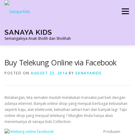
Skip
to
Menu
content
SANAYA KIDS
Semangatnya Anak Sholih dan Sholihah
HOME
KONTAK
TENTANG KAMI
Buy Telekung Online via Facebook
POSTED ON
AUGUST 23, 2014
BY
SANAYAKIDS
AGEN RESMI
SHOPEE AGEN
PRODUK KAMI
Belakangan, kita semakin mudah melakukan transaksi jual beli dengan
PELUANG USAHA
TESTIMONI 2022
adanya internet. Banyak online shop yang menjual berbagai kebutuhan
seperti baju, alat elektronik, kebuthan sehari-hari dan banyak lagi. Tapi
online shop yang menjual telekung ? Mungkin Anda hanya akan
menemuinya di
sanaya kids
Collection.
Produsen