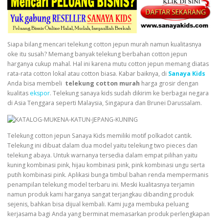
Siapa bilang mencari telekung cotton jepun murah namun kualitasnya
oke itu susah? Memang banyak telekung berbahan cotton jepun
harganya cukup mahal. Hal ini karena mutu cotton jepun memang diatas
rata-rata cotton lokal atau cotton biasa. Kabar baiknya, di
Sanaya Kids
Anda bisa membeli
telekung cotton murah
harga grosir dengan
kualitas
ekspor
. Telekung
sanaya kids
sudah dikirim ke berbagai negara
di Asia Tenggara seperti Malaysia, Singapura dan Brunei Darussalam.
Telekung cotton jepun Sanaya Kids memiliki motif polkadot cantik.
Telekung ini dibuat dalam dua model yaitu telekung two pieces dan
telekung abaya. Untuk warnanya tersedia dalam empat pilihan yaitu
kuning kombinasi pink, hijau kombinasi pink, pink kombinasi ungu serta
putih kombinasi pink. Aplikasi bunga timbul bahan renda mempermanis
penampilan telekung model terbaru ini. Meski kualitasnya terjamin
namun produk kami harganya sangat terjangkau dibanding produk
sejenis, bahkan bisa dijual kembali. Kami juga membuka peluang
kerjasama bagi Anda yang berminat memasarkan produk perlengkapan