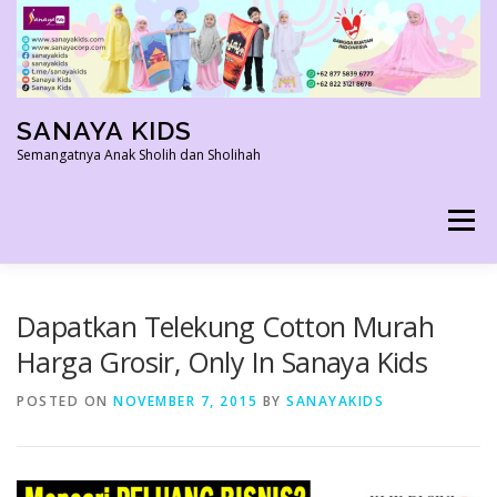
Skip
to
content
SANAYA KIDS
Semangatnya Anak Sholih dan Sholihah
Menu
HOME
KONTAK
TENTANG KAMI
Dapatkan Telekung Cotton Murah
Harga Grosir, Only In Sanaya Kids
AGEN RESMI
SHOPEE AGEN
PRODUK KAMI
POSTED ON
NOVEMBER 7, 2015
BY
SANAYAKIDS
PELUANG USAHA
TESTIMONI 2022