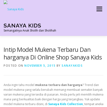
Skip
to
Menu
content
SANAYA KIDS
Semangatnya Anak Sholih dan Sholihah
HOME
KONTAK
TENTANG KAMI
Intip Model Mukena Terbaru Dan
harganya Di Online Shop Sanaya Kids
AGEN RESMI
SHOPEE AGEN
PRODUK KAMI
POSTED ON
NOVEMBER 5, 2015
BY
SANAYAKIDS
PELUANG USAHA
TESTIMONI 2022
Anda ingin tahu model
mukena terbaru dan harganya
? Trend dan
model mukena yang selalu berubah memang membuat semakin banyak
varian mukena yang tersedia di pasaran. Anda perlu jeli memilih mukena
mana yang berkualitas baik dengan harga yang terjangkau. Yuk update
model mukena terbaru disini, di
Sanaya Kids Collection
, tempat aneka