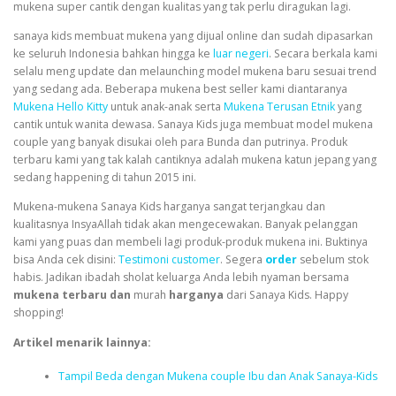
mukena super cantik dengan kualitas yang tak perlu diragukan lagi.
sanaya kids
membuat mukena yang dijual online dan sudah dipasarkan
ke seluruh Indonesia bahkan hingga ke
luar negeri
. Secara berkala kami
selalu meng update dan melaunching model mukena baru sesuai trend
yang sedang ada. Beberapa mukena best seller kami diantaranya
Mukena Hello Kitty
untuk anak-anak serta
Mukena Terusan Etnik
yang
cantik untuk wanita dewasa. Sanaya Kids juga membuat model mukena
couple yang banyak disukai oleh para Bunda dan putrinya. Produk
terbaru kami yang tak kalah cantiknya adalah mukena katun jepang yang
sedang happening di tahun 2015 ini.
Mukena-mukena Sanaya Kids harganya sangat terjangkau dan
kualitasnya InsyaAllah tidak akan mengecewakan. Banyak pelanggan
kami yang puas dan membeli lagi produk-produk mukena ini. Buktinya
bisa Anda cek disini:
Testimoni customer
. Segera
order
sebelum stok
habis. Jadikan ibadah sholat keluarga Anda lebih nyaman bersama
mukena terbaru dan
murah
harganya
dari Sanaya Kids. Happy
shopping!
Artikel menarik lainnya:
Tampil Beda dengan Mukena couple Ibu dan Anak Sanaya-Kids