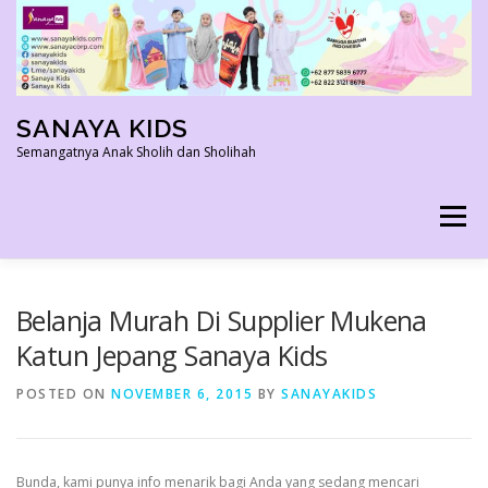
Skip
to
content
SANAYA KIDS
Semangatnya Anak Sholih dan Sholihah
Menu
HOME
KONTAK
TENTANG KAMI
Belanja Murah Di Supplier Mukena
Katun Jepang Sanaya Kids
AGEN RESMI
SHOPEE AGEN
PRODUK KAMI
POSTED ON
NOVEMBER 6, 2015
BY
SANAYAKIDS
PELUANG USAHA
TESTIMONI 2022
Bunda, kami punya info menarik bagi Anda yang sedang mencari