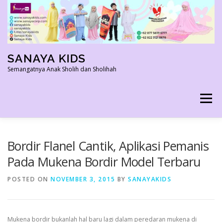
Skip
to
content
SANAYA KIDS
Semangatnya Anak Sholih dan Sholihah
Menu
HOME
KONTAK
TENTANG KAMI
Bordir Flanel Cantik, Aplikasi Pemanis
Pada Mukena Bordir Model Terbaru
AGEN RESMI
SHOPEE AGEN
PRODUK KAMI
POSTED ON
NOVEMBER 3, 2015
BY
SANAYAKIDS
PELUANG USAHA
TESTIMONI 2022
Mukena bordir bukanlah hal baru lagi dalam peredaran mukena di