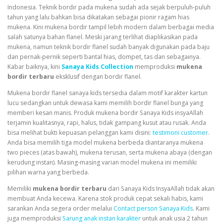
Indonesia. Teknik bordir pada mukena sudah ada sejak berpuluh-puluh
tahun yang lalu bahkan bisa dikatakan sebagai pionir ragam hias
mukena. Kini mukena bordir tampil lebih modern dalam berbagai media
salah satunya bahan flanel. Meski jarang terlihat diaplikasikan pada
mukena, namun teknik bordir flanel sudah banyak digunakan pada baju
dan pernak-pernik seperti bantal hias, dompet, tas dan sebagainya.
Kabar baiknya, kini
Sanaya Kids Collection
memproduksi
mukena
bordir terbaru
eksklusif dengan bordir flanel.
Mukena bordir flanel
sanaya kids
tersedia dalam motif karakter kartun
lucu sedangkan untuk dewasa kami memilih bordir flanel bunga yang
memberi kesan manis. Produk mukena bordir Sanaya Kids insyaAllah
terjamin kualitasnya, rapi, halus, tidak gampang kusut atau rusak. Anda
bisa melihat bukti kepuasan pelanggan kami disini:
testimoni customer
.
Anda bisa memilih tiga model mukena berbeda diantaranya mukena
two pieces (atas bawah), mukena terusan, serta mukena abaya (dengan
kerudung instan). Masing-masing varian model mukena ini memiliki
pilihan warna yang berbeda.
Memiliki
mukena bordir terbaru
dari Sanaya Kids InsyaAllah tidak akan
membuat Anda kecewa. Karena stok produk cepat sekali habis, kami
sarankan Anda segera order melalui
Contact person Sanaya Kids
. Kami
juga memproduksi
Sarung anak instan karakter
untuk anak usia 2 tahun