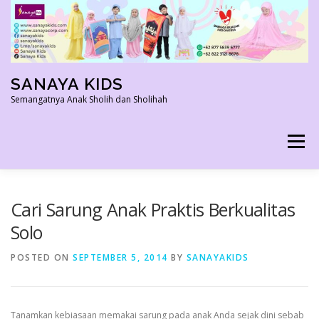
Skip
to
content
SANAYA KIDS
Semangatnya Anak Sholih dan Sholihah
Menu
HOME
KONTAK
TENTANG KAMI
Cari Sarung Anak Praktis Berkualitas
Solo
AGEN RESMI
SHOPEE AGEN
PRODUK KAMI
POSTED ON
SEPTEMBER 5, 2014
BY
SANAYAKIDS
PELUANG USAHA
TESTIMONI 2022
Tanamkan kebiasaan memakai sarung pada anak Anda sejak dini sebab