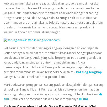
kebiasaan memakai sarung saat sholat akan terbawa sampai mereka
dewasa. Untuk putra kecil Anda yang masih berusia bawah lima tahun,
jangan kuatir. Anda tetap bisa membuat anak Anda mengenal sarung
dengan sarung anak dari
Sanaya Kids
.
Sarung anak
ini bisa dipesan
ecer maupun grosir dari Jakarta, Solo, Sumatera atau kota dan pulau lain
di seluruh Indonesia bahkan Anda tetap bisa memesan produk ini
walaupun Anda berdomisili di luar negeri.
Set sarung ini terdiri dari sarung dilengkapi dengan peci dan sajadah.
Setiap setnya bisa dilipat rapi membentuk tas ransel. Sangat praktis dan
cocok untuk keluarga Anda yang suka bepergian. Pada sarung terdapat
karet pada bagian pinggang untuk memudahkan anak Anda
memakainya. Ada pula bordir flanel pada sarung dan sajadah yang
semakin menambah keunikan tersendiri. Silakan cek
katalog lengkap
Sanaya Kids untuk melihat detail produk kami.
Mari budayakan penggunaan sarung pada anak sejak dini dengan sarung
simpel dari Sanaya Kids ini. Pemesanan bisa dilakukan online maupun
langsung datang ke lokasi Sanaya Kids di Ponorogo. Lihat kontak kami
di
sini
. Untuk cara pemesanan silakan lihat ketentuannya
di sini
.
Kabar Gembira Untuk Para Bunda Di Solo, Kini