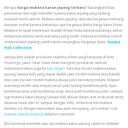
Berapa
harga mukena katun jepang terbaru
? Barangkali Anda
penasaran dan ingin memiliki mukena katun jepang yang sedang
menjadi trend saat ini. Mukena katun jepang rata-rata harganya memang
lumayan mahal karena bahannya saja harganya diatas harga katun biasa.
Mukena ini layak menemani ibadah sholat Anda karena bahannya adem,
teksturnya lembut serta warnanya yang indah. Anda bisa melihat contoh
mukena katun jepang cantik namun terjangkau harganya disini:
Sanaya
Kids Collection
.
sanaya kids
adalah produsen mukena online yang berpusat di kota
Ponorogo, Jawa Timur. Kami telah mengirim produk ke seluruh
Indonesia bahkan juga ke
luar negeri
. Ada dua model mukena katun
jepang Sanaya Kids yang dapat dipilih yaitu model mukena atas bawah
(two pieces) dan model mukena abaya (plus kerudung instan). Adapun
warnanya terdiri atas empat varian yaitu kuning kombinasi pink, hijau
kombinasi pink, pink kombinasi ungu serta putih kombinasi pink. Uniknya
lagi mukena katun jepang Sanaya Kids dibuat dalam size anak-anak serta
dewasa mulai dari XS sampai dengan XXXL. Anda bisa bermukena
kembar ria dengan keponakan atau putri tersayang, seru bukan? Cek
Standar ukuran mukena
sebelum membeli.
Jika berminat memiliki satu set mukena katun jepang cantik ini silahkan