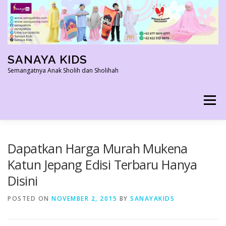
Skip
to
content
SANAYA KIDS
Semangatnya Anak Sholih dan Sholihah
Menu
HOME
KONTAK
TENTANG KAMI
Dapatkan Harga Murah Mukena
Katun Jepang Edisi Terbaru Hanya
Disini
AGEN RESMI
SHOPEE AGEN
PRODUK KAMI
POSTED ON
NOVEMBER 2, 2015
BY
SANAYAKIDS
PELUANG USAHA
TESTIMONI 2022