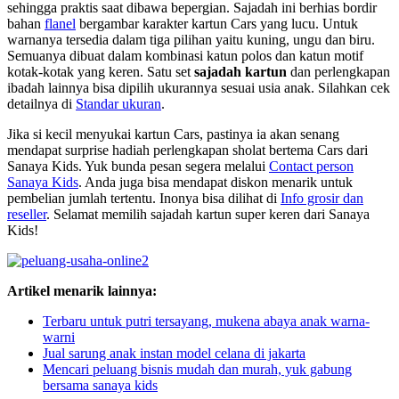
sehingga praktis saat dibawa bepergian. Sajadah ini berhias bordir
bahan
flanel
bergambar karakter kartun Cars yang lucu. Untuk
warnanya tersedia dalam tiga pilihan yaitu kuning, ungu dan biru.
Semuanya dibuat dalam kombinasi katun polos dan katun motif
kotak-kotak yang keren. Satu set
sajadah kartun
dan perlengkapan
ibadah lainnya bisa dipilih ukurannya sesuai usia anak. Silahkan cek
detailnya di
Standar ukuran
.
Jika si kecil menyukai kartun Cars, pastinya ia akan senang
mendapat surprise hadiah perlengkapan sholat bertema Cars dari
Sanaya Kids. Yuk bunda pesan segera melalui
Contact person
Sanaya Kids
. Anda juga bisa mendapat diskon menarik untuk
pembelian jumlah tertentu. Inonya bisa dilihat di
Info grosir dan
reseller
. Selamat memilih sajadah kartun super keren dari Sanaya
Kids!
Artikel menarik lainnya:
Terbaru untuk putri tersayang, mukena abaya anak warna-
warni
Jual sarung anak instan model celana di jakarta
Mencari peluang bisnis mudah dan murah, yuk gabung
bersama sanaya kids