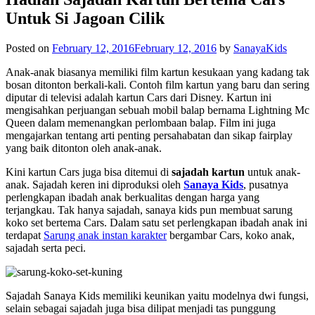
Untuk Si Jagoan Cilik
Posted on
February 12, 2016
February 12, 2016
by
SanayaKids
Anak-anak biasanya memiliki film kartun kesukaan yang kadang tak
bosan ditonton berkali-kali. Contoh film kartun yang baru dan sering
diputar di televisi adalah kartun Cars dari Disney. Kartun ini
mengisahkan perjuangan sebuah mobil balap bernama Lightning Mc
Queen dalam memenangkan perlombaan balap. Film ini juga
mengajarkan tentang arti penting persahabatan dan sikap fairplay
yang baik ditonton oleh anak-anak.
Kini kartun Cars juga bisa ditemui di
sajadah kartun
untuk anak-
anak. Sajadah keren ini diproduksi oleh
Sanaya Kids
, pusatnya
perlengkapan ibadah anak berkualitas dengan harga yang
terjangkau. Tak hanya sajadah,
sanaya kids
pun membuat sarung
koko set bertema Cars. Dalam satu set perlengkapan ibadah anak ini
terdapat
Sarung anak instan karakter
bergambar Cars, koko anak,
sajadah serta peci.
Sajadah Sanaya Kids memiliki keunikan yaitu modelnya dwi fungsi,
selain sebagai sajadah juga bisa dilipat menjadi tas punggung