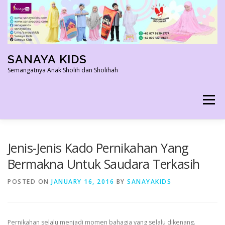
Skip
to
content
SANAYA KIDS
Semangatnya Anak Sholih dan Sholihah
Menu
HOME
KONTAK
TENTANG KAMI
Jenis-Jenis Kado Pernikahan Yang
Bermakna Untuk Saudara Terkasih
AGEN RESMI
SHOPEE AGEN
PRODUK KAMI
POSTED ON
JANUARY 16, 2016
BY
SANAYAKIDS
PELUANG USAHA
TESTIMONI 2022
Pernikahan selalu menjadi momen bahagia yang selalu dikenang.