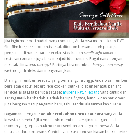
Jika ingin memberi hadiah yang romantis, Anda bisa memilih kado DVD
film-film bergenre romantis untuk ditonton bersama oleh pasangan
pengantin di rumah baru mereka. Atau hadiah
candle light dinner
di
restoran romantis juga bisa menjadi ide menarik. Bagaimana dengan
sekotak lilin
aroma therapy
? Pastinya bisa membuat
honey moon newly
wed
menjadi rileks dan menyenangkan.
Bila ingin memberi sesuatu yang bernilai guna tinggi, Anda bisa memberi
peralatan dapur seperti rice cooker, setrika, dispenser atau pan anti
lengket. Bisa juga berupa satu set
mukena katun jepang
yang cantik dan
sarung untuk beribadah. Hadiah berupa
lingerie
, handuk dan hair dryer
juga berguna bagi pengantin baru, tahu sendiri alasannya kan? Hehe..
Bagaimana dengan
hadiah pernikahan untuk saudara
yang Anda
kreasikan sendiri? Jika Anda hobi membuat kerajinan tangan, inilah
momen yang tepat untuk mempersembahkan karya istimewa Anda
untuk saudara tersayang. Contohnya pigura dengan hiasan bunga kering